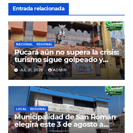
Entrada relacionada
NACIONAL
REGIONAL
Pucará aún no supera la crisis:
turismo sigue golpeado y
alcaldesa exige al nuevo
JUL 31, 2026
ADMIN
Gobierno fondos para obras
paralizadas
LOCAL
REGIONAL
Municipalidad de San Román
elegirá este 3 de agosto a
representantes del Comité