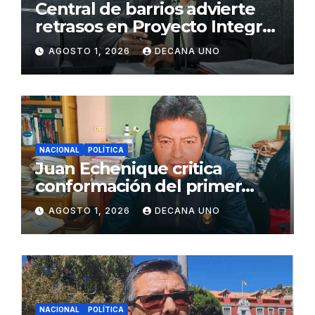
Central de barrios advierte
retrasos en Proyecto Integral
de Agua y Alcantarillado para
AGOSTO 1, 2026
DECANA UNO
Juliaca
NACIONAL
POLÍTICA
Juan Echenique critica
conformación del primer
gabinete ministerial de Keiko
AGOSTO 1, 2026
DECANA UNO
Fujimori
NACIONAL
POLÍTICA