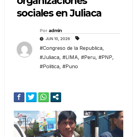
organizaciones
sociales en Juliaca
Por
admin
JUN 10, 2026
#Congreso de la Republica
,
#Juliaca
,
#LIMA
,
#Peru
,
#PNP
,
#Politica
,
#Puno