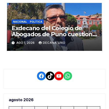
NACIONAL
POLÍTICA
Exdecano del Colegio de
Abogados de Puno cuestiona
propuestas sobre seguridad
AGO 1, 2026
DECANA UNO
ciudadana
Facebook
TikTok
YouTube
WhatsApp
agosto 2026