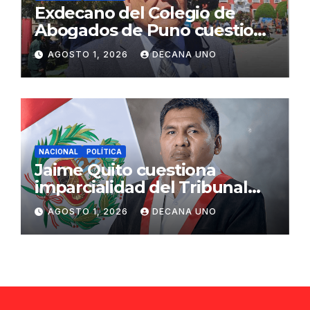
Exdecano del Colegio de
Abogados de Puno cuestiona
propuestas sobre seguridad
AGOSTO 1, 2026
DECANA UNO
ciudadana
NACIONAL
POLÍTICA
Jaime Quito cuestiona
imparcialidad del Tribunal
Constitucional tras liberación
AGOSTO 1, 2026
DECANA UNO
de Ollanta Humala