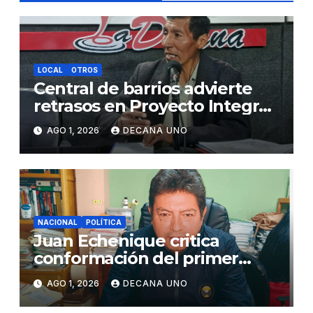
LOCAL
OTROS
Central de barrios advierte
retrasos en Proyecto Integral
de Agua y Alcantarillado para
AGO 1, 2026
DECANA UNO
Juliaca
NACIONAL
POLÍTICA
Juan Echenique critica
conformación del primer
gabinete ministerial de Keiko
AGO 1, 2026
DECANA UNO
Fujimori