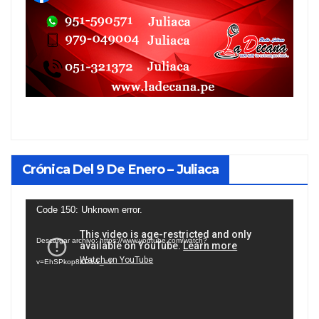
Crónica Del 9 De Enero – Juliaca
Reproductor
Code 150: Unknown error.
de
Descargar archivo: https://www.youtube.com/watch?
vídeo
v=EhSPkop8KPY&_=1