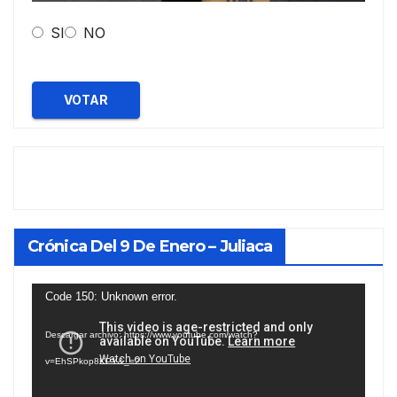
SI
NO
VOTAR
Crónica Del 9 De Enero – Juliaca
Reproductor
Code 150: Unknown error.
de
Descargar archivo: https://www.youtube.com/watch?
vídeo
v=EhSPkop8KPY&_=2