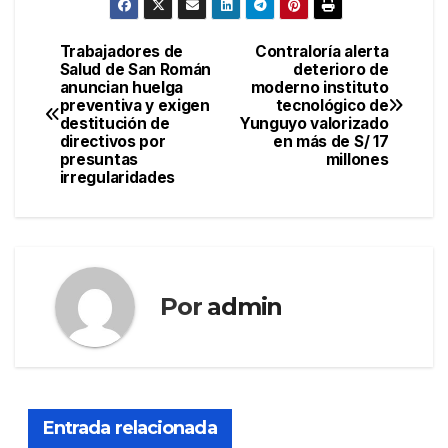
Trabajadores de
Contraloría alerta
Navegación
Salud de San Román
deterioro de
anuncian huelga
moderno instituto
de
preventiva y exigen
tecnológico de
destitución de
Yunguyo valorizado
entradas
directivos por
en más de S/ 17
presuntas
millones
irregularidades
Por
admin
Entrada relacionada