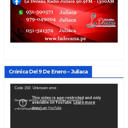
Crónica Del 9 De Enero – Juliaca
Reproductor
Code 150: Unknown error.
de
Descargar archivo: https://www.youtube.com/watch?
vídeo
v=EhSPkop8KPY&_=1