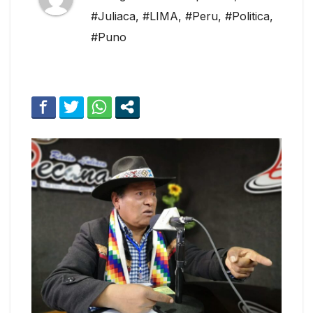
#Juliaca
,
#LIMA
,
#Peru
,
#Politica
,
#Puno