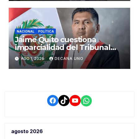
NACIONAL
POLÍTICA
Jaime Quito cuestiona
imparcialidad del Tribunal
Constitucional tras liberación
AGO 1, 2026
DECANA UNO
de Ollanta Humala
Facebook
TikTok
YouTube
WhatsApp
agosto 2026