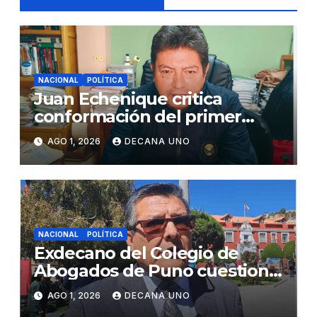
NACIONAL
POLÍTICA
Juan Echenique critica
conformación del primer
gabinete ministerial de Keiko
AGO 1, 2026
DECANA UNO
Fujimori
NACIONAL
POLÍTICA
Exdecano del Colegio de
Abogados de Puno cuestiona
propuestas sobre seguridad
AGO 1, 2026
DECANA UNO
ciudadana