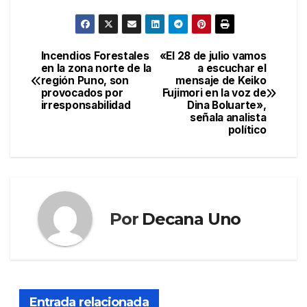
Incendios Forestales
«El 28 de julio vamos
Navegación
en la zona norte de la
a escuchar el
región Puno, son
mensaje de Keiko
de
provocados por
Fujimori en la voz de
irresponsabilidad
Dina Boluarte»,
entradas
señala analista
político
Por
Decana Uno
Entrada relacionada