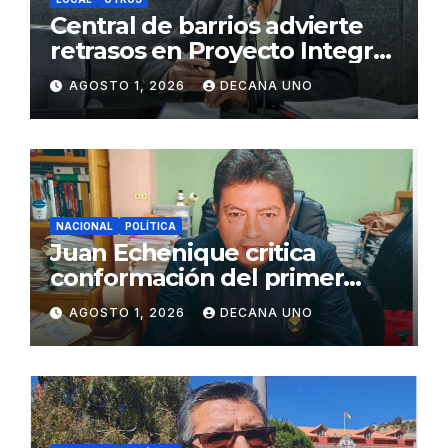
Central de barrios advierte
retrasos en Proyecto Integral
de Agua y Alcantarillado para
AGOSTO 1, 2026
DECANA UNO
Juliaca
NACIONAL
POLÍTICA
Juan Echenique critica
conformación del primer
gabinete ministerial de Keiko
AGOSTO 1, 2026
DECANA UNO
Fujimori