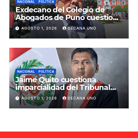
NACIONAL
POLÍTICA
Exdecano del Colegio de
Abogados de Puno cuestiona
propuestas sobre seguridad
AGOSTO 1, 2026
DECANA UNO
ciudadana
NACIONAL
POLÍTICA
Jaime Quito cuestiona
imparcialidad del Tribunal
Constitucional tras liberación
AGOSTO 1, 2026
DECANA UNO
de Ollanta Humala