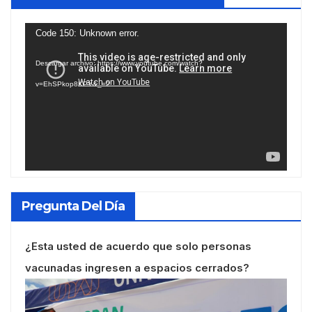
Reproductor
Code 150: Unknown error.
de
Descargar archivo: https://www.youtube.com/watch?
vídeo
v=EhSPkop8KPY&_=2
Pregunta Del Día
¿Esta usted de acuerdo que solo personas
vacunadas ingresen a espacios cerrados?