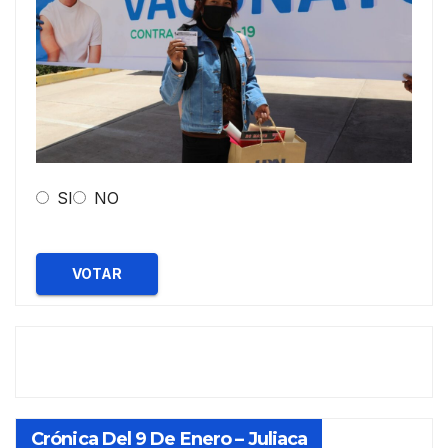
SI
NO
VOTAR
Crónica Del 9 De Enero – Juliaca