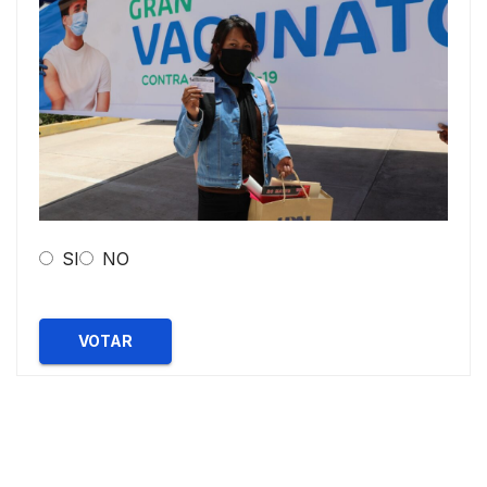
SI
NO
VOTAR