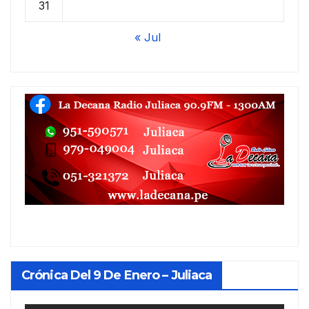
31
« Jul
Crónica Del 9 De Enero – Juliaca