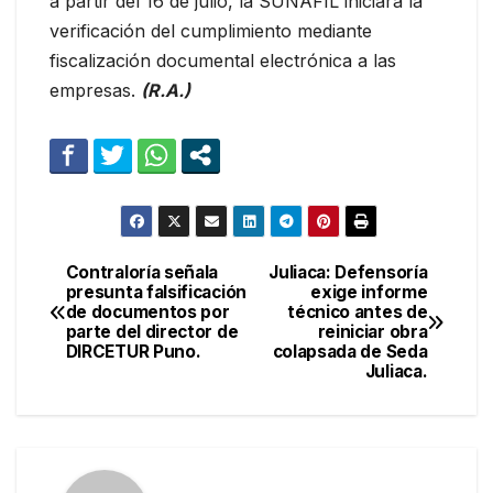
a partir del 16 de julio, la SUNAFIL iniciará la
verificación del cumplimiento mediante
fiscalización documental electrónica a las
empresas.
(R.A.)
Contraloría señala
Juliaca: Defensoría
Navegación
presunta falsificación
exige informe
de documentos por
técnico antes de
de
parte del director de
reiniciar obra
DIRCETUR Puno.
colapsada de Seda
entradas
Juliaca.