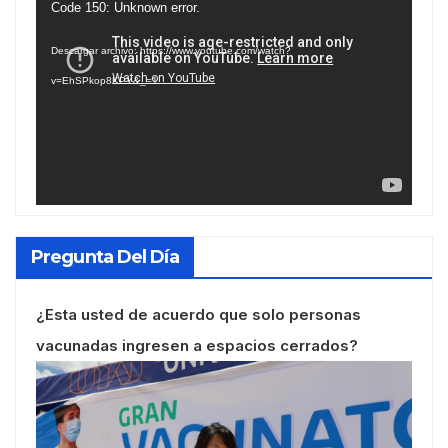
Reproductor
Code 150: Unknown error.
de
Descargar archivo: https://www.youtube.com/watch?
vídeo
v=EhSPkop8KPY&_=1
Pregunta Del Día
¿Esta usted de acuerdo que solo personas
vacunadas ingresen a espacios cerrados?