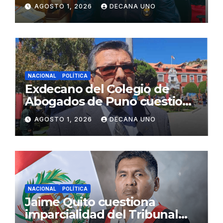
gabinete ministerial de Keiko
AGOSTO 1, 2026
DECANA UNO
Fujimori
NACIONAL
POLÍTICA
Exdecano del Colegio de
Abogados de Puno cuestiona
propuestas sobre seguridad
AGOSTO 1, 2026
DECANA UNO
ciudadana
NACIONAL
POLÍTICA
Jaime Quito cuestiona
imparcialidad del Tribunal