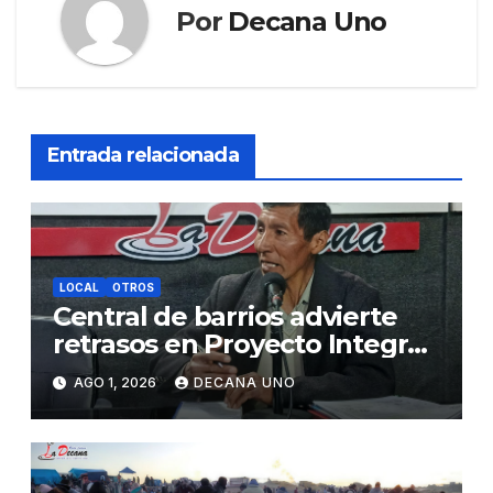
Por
Decana Uno
Entrada relacionada
LOCAL
OTROS
Central de barrios advierte
retrasos en Proyecto Integral
de Agua y Alcantarillado para
AGO 1, 2026
DECANA UNO
Juliaca