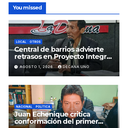
You missed
LOCAL
OTROS
Central de barrios advierte
retrasos en Proyecto Integral
de Agua y Alcantarillado para
AGOSTO 1, 2026
DECANA UNO
Juliaca
NACIONAL
POLÍTICA
Juan Echenique critica
conformación del primer