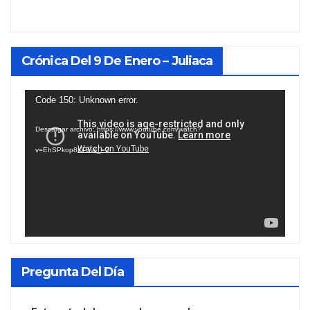
Crónica Del 9 De Enero – Juliaca
Reproductor
Code 150: Unknown error.
de
Descargar archivo: https://www.youtube.com/watch?
vídeo
v=EhSPkop8KPY&_=2
Pregunta Del Día