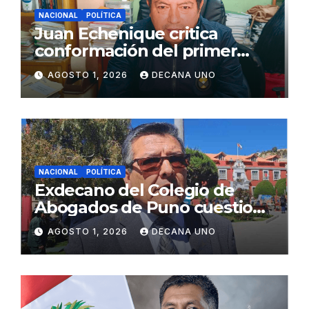
NACIONAL
POLÍTICA
Juan Echenique critica
conformación del primer
gabinete ministerial de Keiko
AGOSTO 1, 2026
DECANA UNO
Fujimori
NACIONAL
POLÍTICA
Exdecano del Colegio de
Abogados de Puno cuestiona
propuestas sobre seguridad
AGOSTO 1, 2026
DECANA UNO
ciudadana