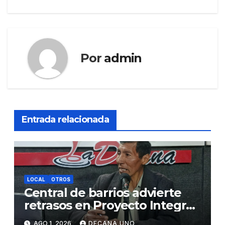
Por
admin
Entrada relacionada
LOCAL
OTROS
Central de barrios advierte
retrasos en Proyecto Integral
de Agua y Alcantarillado para
AGO 1, 2026
DECANA UNO