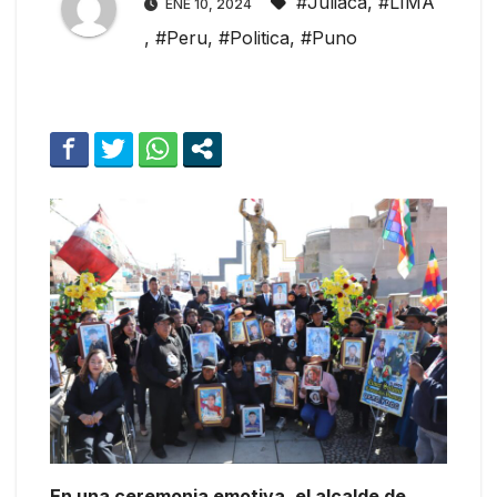
#Juliaca
,
#LIMA
ENE 10, 2024
,
#Peru
,
#Politica
,
#Puno
En una ceremonia emotiva, el alcalde de