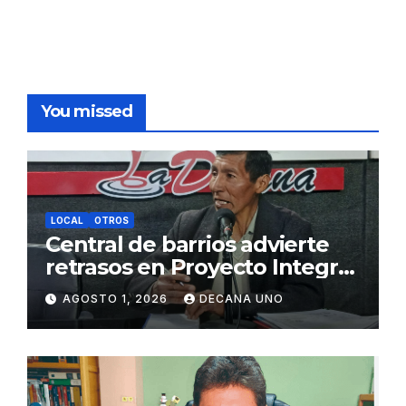
You missed
LOCAL
OTROS
Central de barrios advierte
retrasos en Proyecto Integral
de Agua y Alcantarillado para
AGOSTO 1, 2026
DECANA UNO
Juliaca