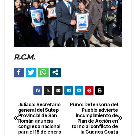
R.C.M.
Juliaca: Secretario
Puno: Defensoría del
Navegación
general del Sutep
Pueblo advierte
Provincial de San
incumplimiento de
de
Román anuncia
Plan de Acción en
congreso nacional
torno al conflicto de
entradas
para el 18 de enero
la Cuenca Coata