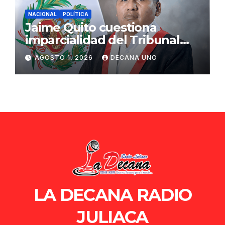
NACIONAL
POLÍTICA
Jaime Quito cuestiona
imparcialidad del Tribunal
Constitucional tras liberación
AGOSTO 1, 2026
DECANA UNO
de Ollanta Humala
LA DECANA RADIO
JULIACA