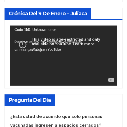
Crónica Del 9 De Enero – Juliaca
Reproductor
Code 150: Unknown error.
de
Descargar archivo: https://www.youtube.com/watch?
vídeo
v=EhSPkop8KPY&_=1
Pregunta Del Día
¿Esta usted de acuerdo que solo personas
vacunadas ingresen a espacios cerrados?