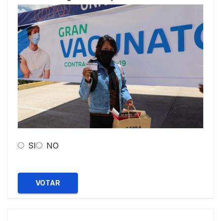
SI
NO
VOTAR