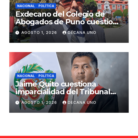
NACIONAL
POLÍTICA
Exdecano del Colegio de
Abogados de Puno cuestiona
propuestas sobre seguridad
AGOSTO 1, 2026
DECANA UNO
ciudadana
NACIONAL
POLÍTICA
Jaime Quito cuestiona
imparcialidad del Tribunal
Constitucional tras liberación
AGOSTO 1, 2026
DECANA UNO
de Ollanta Humala