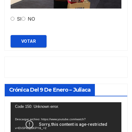
SI
NO
VOTAR
Crónica Del 9 De Enero – Juliaca
Reproductor
Code 150: Unknown error.
de
Descargar archivo: https://www.youtube.com/watch?
vídeo
v=EhSPkop8KPY&_=2