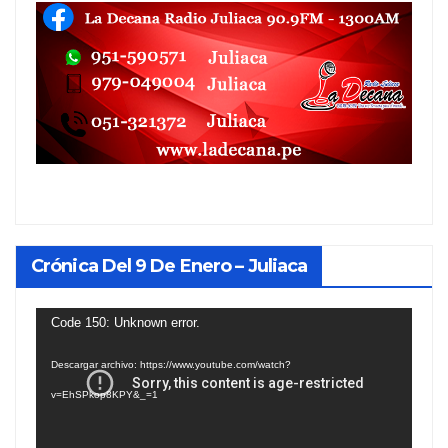
Crónica Del 9 De Enero – Juliaca
Reproductor
Code 150: Unknown error.
de
Descargar archivo: https://www.youtube.com/watch?
vídeo
v=EhSPkop8KPY&_=1