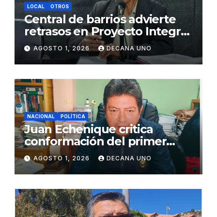
LOCAL
OTROS
Central de barrios advierte
retrasos en Proyecto Integral
de Agua y Alcantarillado para
AGOSTO 1, 2026
DECANA UNO
Juliaca
NACIONAL
POLÍTICA
Juan Echenique critica
conformación del primer
gabinete ministerial de Keiko
AGOSTO 1, 2026
DECANA UNO
Fujimori