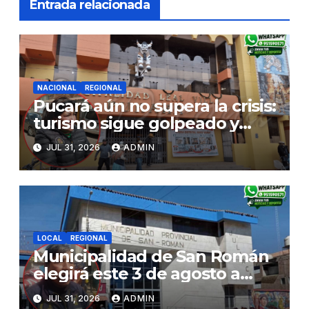
Entrada relacionada
NACIONAL
REGIONAL
Pucará aún no supera la crisis:
turismo sigue golpeado y
alcaldesa exige al nuevo
JUL 31, 2026
ADMIN
Gobierno fondos para obras
paralizadas
LOCAL
REGIONAL
Municipalidad de San Román
elegirá este 3 de agosto a
representantes del Comité
JUL 31, 2026
ADMIN
de Seguridad y Salud en el