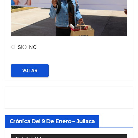
SI
NO
VOTAR
Crónica Del 9 De Enero – Juliaca