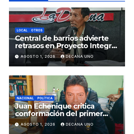
LOCAL
OTROS
Central de barrios advierte
retrasos en Proyecto Integral
de Agua y Alcantarillado para
AGOSTO 1, 2026
DECANA UNO
Juliaca
NACIONAL
POLÍTICA
Juan Echenique critica
conformación del primer
gabinete ministerial de Keiko
AGOSTO 1, 2026
DECANA UNO
Fujimori