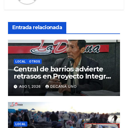
Entrada relacionada
LOCAL
OTROS
Central de barrios advierte
retrasos en Proyecto Integral
de Agua y Alcantarillado para
AGO 1, 2026
DECANA UNO
Juliaca
LOCAL