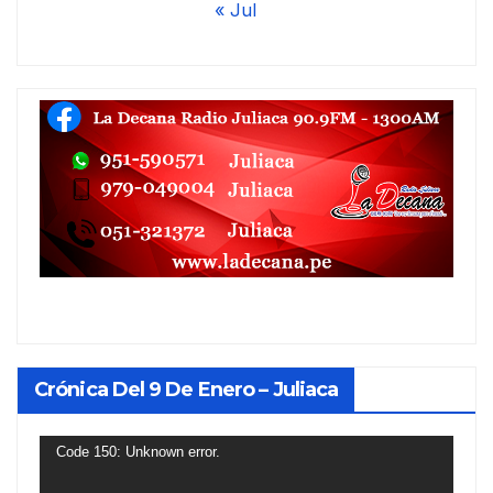
« Jul
Crónica Del 9 De Enero – Juliaca
Reproductor
Code 150: Unknown error.
de