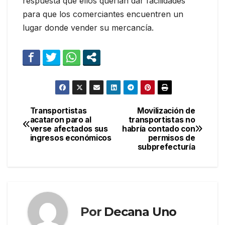
respuesta que ellos querían dar facilidades
para que los comerciantes encuentren un
lugar donde vender su mercancía.
Transportistas
Movilización de
Navegación
acataron paro al
transportistas no
verse afectados sus
habría contado con
de
ingresos económicos
permisos de
subprefecturía
entradas
Por
Decana Uno