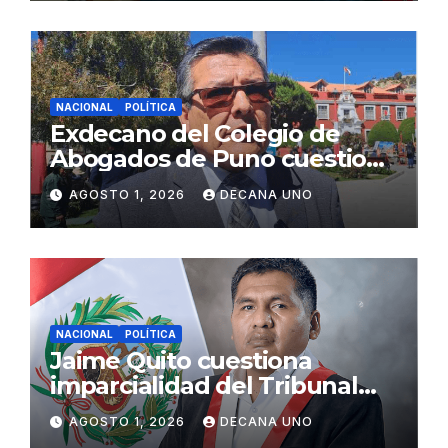
NACIONAL
POLÍTICA
Exdecano del Colegio de
Abogados de Puno cuestiona
propuestas sobre seguridad
AGOSTO 1, 2026
DECANA UNO
ciudadana
NACIONAL
POLÍTICA
Jaime Quito cuestiona
imparcialidad del Tribunal
Constitucional tras liberación
AGOSTO 1, 2026
DECANA UNO
de Ollanta Humala