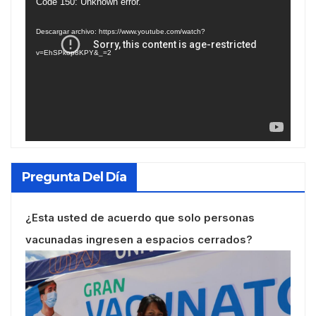
Reproductor
Code 150: Unknown error.
de
Descargar archivo: https://www.youtube.com/watch?
vídeo
v=EhSPkop8KPY&_=2
Pregunta Del Día
¿Esta usted de acuerdo que solo personas
vacunadas ingresen a espacios cerrados?