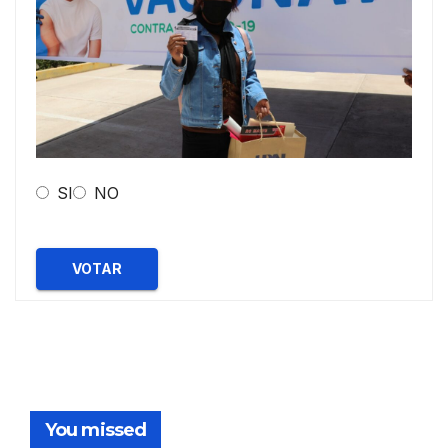
SI
NO
VOTAR
You missed