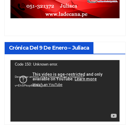
Crónica Del 9 De Enero – Juliaca
Reproductor
Code 150: Unknown error.
de
Descargar archivo: https://www.youtube.com/watch?
vídeo
v=EhSPkop8KPY&_=1