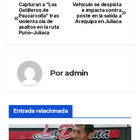
Capturan a “Los
Vehículo se despista
Navegación
Gatilleros de
e impacta contra
Paucarcolla” tras
poste en la salida a
de
violenta ola de
Arequipa en Juliaca
asaltos en la ruta
entradas
Puno–Juliaca
Por
admin
Entrada relacionada