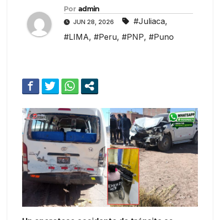
Por
admin
#Juliaca
,
JUN 28, 2026
#LIMA
,
#Peru
,
#PNP
,
#Puno