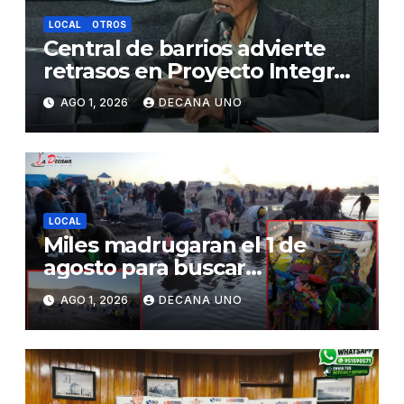
LOCAL
OTROS
Central de barrios advierte
retrasos en Proyecto Integral
de Agua y Alcantarillado para
AGO 1, 2026
DECANA UNO
Juliaca
LOCAL
Miles madrugaran el 1 de
agosto para buscar
piedrecillas en los ríos y
AGO 1, 2026
DECANA UNO
realizar la challa por la
riqueza y la prosperidad