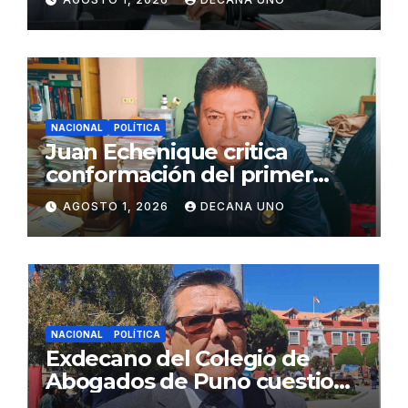
Juliaca
NACIONAL
POLÍTICA
Juan Echenique critica
conformación del primer
gabinete ministerial de Keiko
AGOSTO 1, 2026
DECANA UNO
Fujimori
NACIONAL
POLÍTICA
Exdecano del Colegio de
Abogados de Puno cuestiona
propuestas sobre seguridad