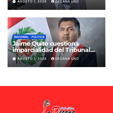
AGOSTO 1, 2026
DECANA UNO
ciudadana
NACIONAL
POLÍTICA
Jaime Quito cuestiona
imparcialidad del Tribunal
Constitucional tras liberación
AGOSTO 1, 2026
DECANA UNO
de Ollanta Humala