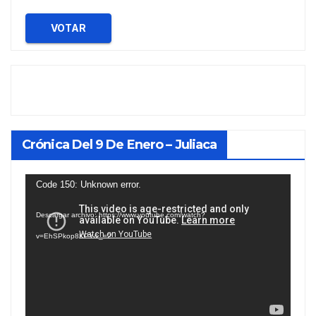
VOTAR
Crónica Del 9 De Enero – Juliaca
Reproductor
Code 150: Unknown error.
de
Descargar archivo: https://www.youtube.com/watch?
vídeo
v=EhSPkop8KPY&_=2