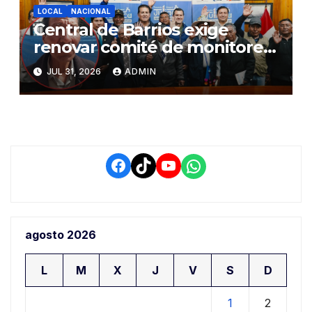
LOCAL
NACIONAL
Central de Barrios exige
renovar comité de monitoreo
del PIAA por presuntos
JUL 31, 2026
ADMIN
conflictos de interés y
retrasos
Facebook
TikTok
YouTube
WhatsApp
agosto 2026
L
M
X
J
V
S
D
1
2