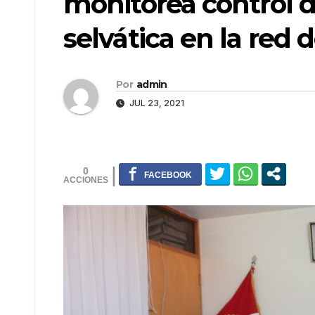
monitorea control d
selvática en la red 
Por
admin
JUL 23, 2021
0