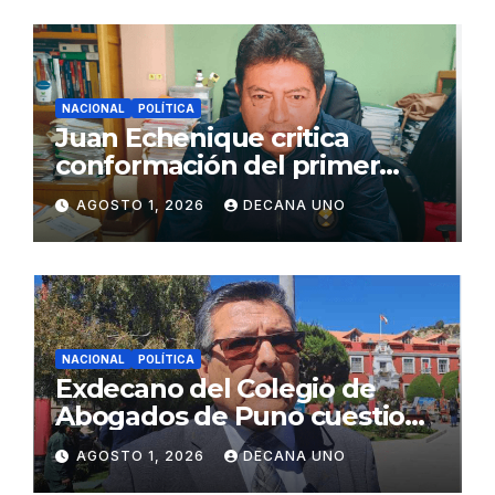
NACIONAL
POLÍTICA
Juan Echenique critica
conformación del primer
gabinete ministerial de Keiko
AGOSTO 1, 2026
DECANA UNO
Fujimori
NACIONAL
POLÍTICA
Exdecano del Colegio de
Abogados de Puno cuestiona
propuestas sobre seguridad
AGOSTO 1, 2026
DECANA UNO
ciudadana