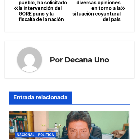
Navegación
pueblo, ha solicitado
diversas opiniones
la intervención del
en torno a la
de
GORE puno y la
situación coyuntural
fiscalía de la nación
del país
entradas
Por
Decana Uno
Entrada relacionada
NACIONAL
POLÍTICA