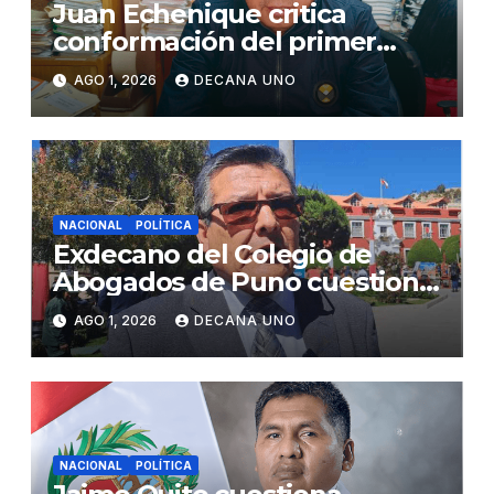
Juan Echenique critica
conformación del primer
gabinete ministerial de Keiko
AGO 1, 2026
DECANA UNO
Fujimori
NACIONAL
POLÍTICA
Exdecano del Colegio de
Abogados de Puno cuestiona
propuestas sobre seguridad
AGO 1, 2026
DECANA UNO
ciudadana
NACIONAL
POLÍTICA