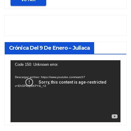
Crónica Del 9 De Enero – Juliaca
Reproductor
Code 150: Unknown error.
de
Descargar archivo: https://www.youtube.com/watch?
vídeo
v=EhSPkop8KPY&_=2