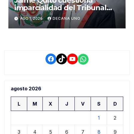
Jaime Quito cuestiona
imparcialidad del Tribunal
Constitucional tras liberación
AGO 1, 2026
DECANA UNO
de Ollanta Humala
Facebook
TikTok
YouTube
WhatsApp
agosto 2026
L
M
X
J
V
S
D
1
2
3
4
5
6
7
8
9