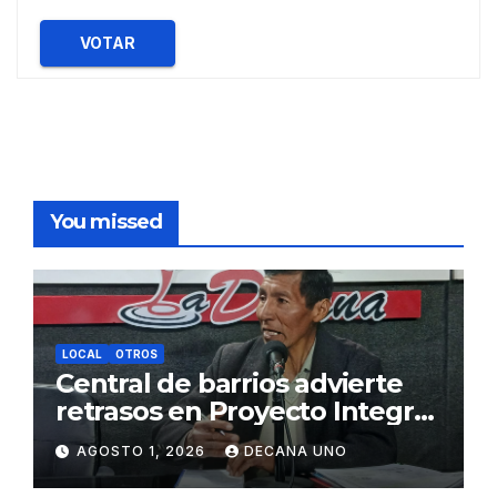
VOTAR
You missed
LOCAL
OTROS
Central de barrios advierte
retrasos en Proyecto Integral
de Agua y Alcantarillado para
AGOSTO 1, 2026
DECANA UNO
Juliaca