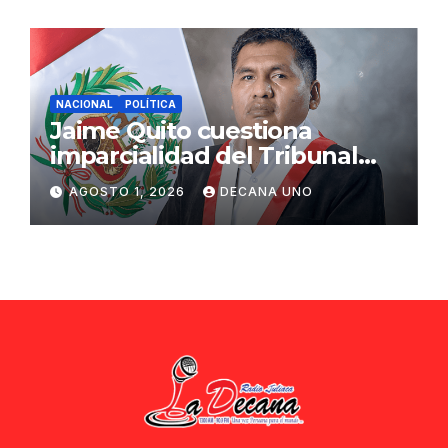
NACIONAL
POLÍTICA
Jaime Quito cuestiona
imparcialidad del Tribunal
Constitucional tras liberación
AGOSTO 1, 2026
DECANA UNO
de Ollanta Humala