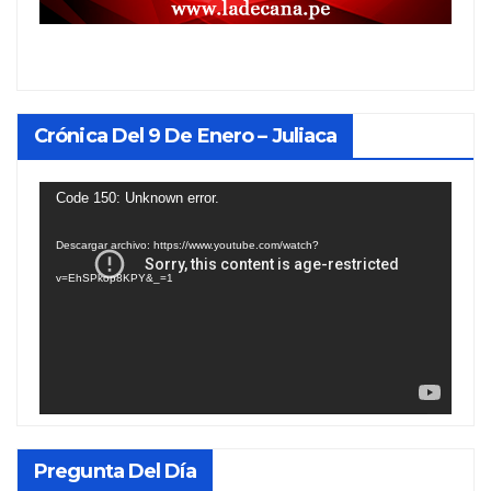
Crónica Del 9 De Enero – Juliaca
Reproductor
Code 150: Unknown error.
de
Descargar archivo: https://www.youtube.com/watch?
vídeo
v=EhSPkop8KPY&_=1
Pregunta Del Día