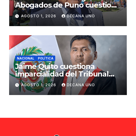
Abogados de Puno cuestiona
propuestas sobre seguridad
AGOSTO 1, 2026
DECANA UNO
ciudadana
NACIONAL
POLÍTICA
Jaime Quito cuestiona
imparcialidad del Tribunal
Constitucional tras liberación
AGOSTO 1, 2026
DECANA UNO
de Ollanta Humala