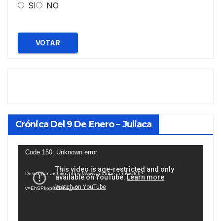
SI
NO
VOTAR
Crónica Del 9 De Enero – Juliaca
Reproductor
Code 150: Unknown error.
de
Descargar archivo: https://www.youtube.com/watch?
vídeo
v=EhSPkop8KPY&_=2