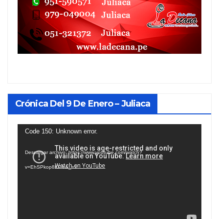
Crónica Del 9 De Enero – Juliaca
Reproductor
Code 150: Unknown error.
de
Descargar archivo: https://www.youtube.com/watch?
vídeo
v=EhSPkop8KPY&_=1