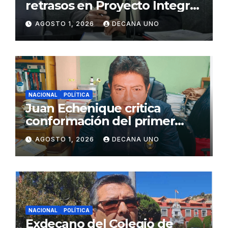
retrasos en Proyecto Integral
de Agua y Alcantarillado para
AGOSTO 1, 2026
DECANA UNO
Juliaca
NACIONAL
POLÍTICA
Juan Echenique critica
conformación del primer
gabinete ministerial de Keiko
AGOSTO 1, 2026
DECANA UNO
Fujimori
NACIONAL
POLÍTICA
Exdecano del Colegio de