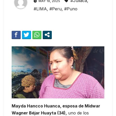
#Juliaca
,
MAY 19, 2025
#LIMA
,
#Peru
,
#Puno
Mayda Hancco Huanca, esposa de Midwar
Wagner Béjar Huayta (34),
uno de los