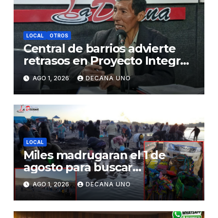
LOCAL
OTROS
Central de barrios advierte
retrasos en Proyecto Integral
de Agua y Alcantarillado para
AGO 1, 2026
DECANA UNO
Juliaca
LOCAL
Miles madrugaran el 1 de
agosto para buscar
piedrecillas en los ríos y
AGO 1, 2026
DECANA UNO
realizar la challa por la
riqueza y la prosperidad