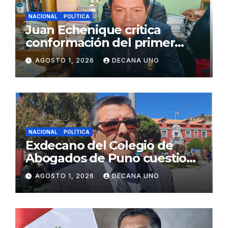
NACIONAL
POLÍTICA
Juan Echenique critica
conformación del primer
gabinete ministerial de Keiko
AGOSTO 1, 2026
DECANA UNO
Fujimori
NACIONAL
POLÍTICA
Exdecano del Colegio de
Abogados de Puno cuestiona
propuestas sobre seguridad
AGOSTO 1, 2026
DECANA UNO
ciudadana