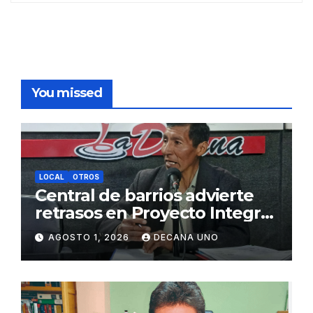
You missed
LOCAL
OTROS
Central de barrios advierte
retrasos en Proyecto Integral
de Agua y Alcantarillado para
AGOSTO 1, 2026
DECANA UNO
Juliaca