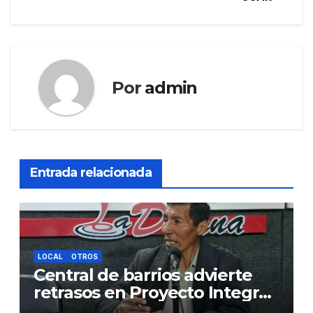
Por
admin
Entrada relacionada
LOCAL
OTROS
Central de barrios advierte
retrasos en Proyecto Integral
de Agua y Alcantarillado para