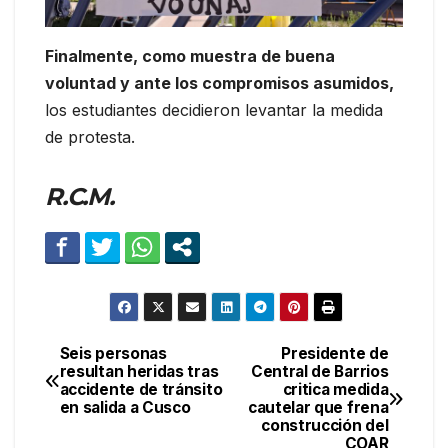
Finalmente, como muestra de buena
voluntad y ante los compromisos asumidos,
los estudiantes decidieron levantar la medida
de protesta.
R.C.M.
Seis personas
Presidente de
Navegación
resultan heridas tras
Central de Barrios
accidente de tránsito
critica medida
de
en salida a Cusco
cautelar que frena
construcción del
entradas
COAR