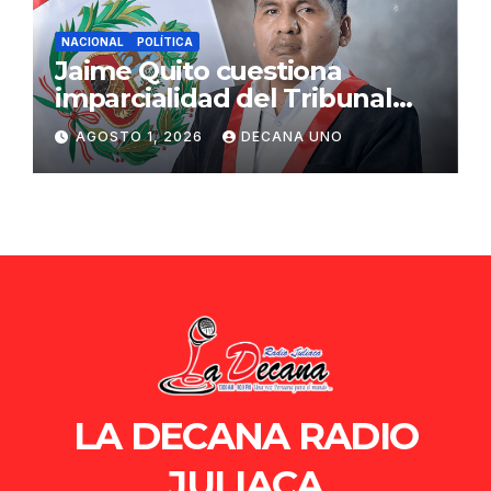
NACIONAL
POLÍTICA
Jaime Quito cuestiona
imparcialidad del Tribunal
Constitucional tras liberación
AGOSTO 1, 2026
DECANA UNO
de Ollanta Humala
LA DECANA RADIO
JULIACA