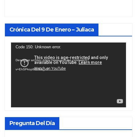
Crónica Del 9 De Enero – Juliaca
Reproductor
Code 150: Unknown error.
de
Descargar archivo: https://www.youtube.com/watch?
vídeo
v=EhSPkop8KPY&_=2
Pregunta Del Día