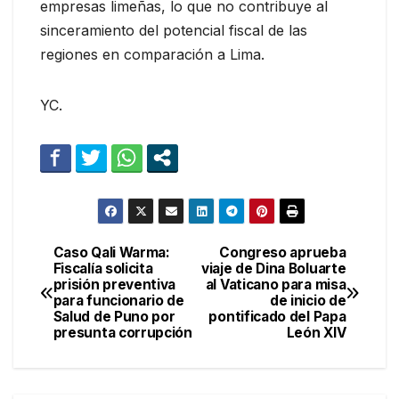
empresas limeñas, lo que no contribuye al
sinceramiento del potencial fiscal de las
regiones en comparación a Lima.
YC.
Caso Qali Warma:
Congreso aprueba
Navegación
Fiscalía solicita
viaje de Dina Boluarte
prisión preventiva
al Vaticano para misa
de
para funcionario de
de inicio de
Salud de Puno por
pontificado del Papa
entradas
presunta corrupción
León XIV