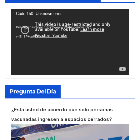
Reproductor
Code 150: Unknown error.
de
Descargar archivo: https://www.youtube.com/watch?
vídeo
v=EhSPkop8KPY&_=1
Pregunta Del Día
¿Esta usted de acuerdo que solo personas
vacunadas ingresen a espacios cerrados?