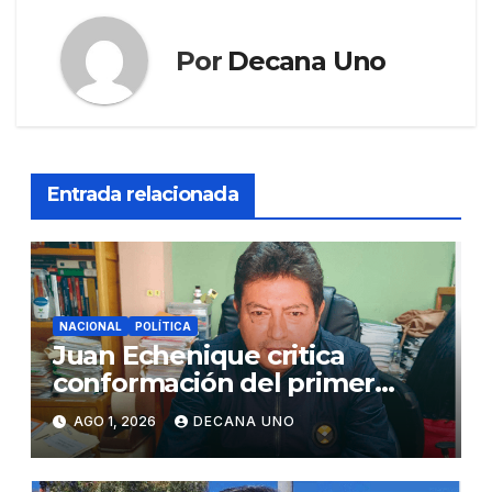
Por
Decana Uno
Entrada relacionada
NACIONAL
POLÍTICA
Juan Echenique critica
conformación del primer
gabinete ministerial de Keiko
AGO 1, 2026
DECANA UNO
Fujimori