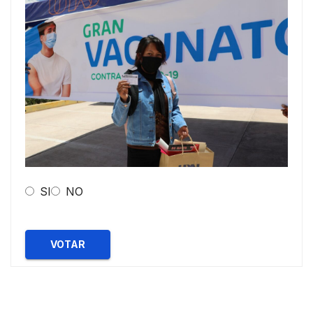
SI
NO
VOTAR