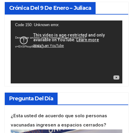
Crónica Del 9 De Enero – Juliaca
Reproductor
Code 150: Unknown error.
de
Descargar archivo: https://www.youtube.com/watch?
vídeo
v=EhSPkop8KPY&_=2
Pregunta Del Día
¿Esta usted de acuerdo que solo personas
vacunadas ingresen a espacios cerrados?