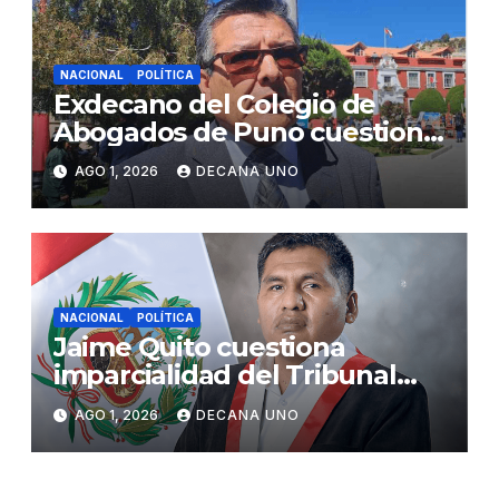
NACIONAL
POLÍTICA
Exdecano del Colegio de
Abogados de Puno cuestiona
propuestas sobre seguridad
AGO 1, 2026
DECANA UNO
ciudadana
NACIONAL
POLÍTICA
Jaime Quito cuestiona
imparcialidad del Tribunal
Constitucional tras liberación
AGO 1, 2026
DECANA UNO
de Ollanta Humala