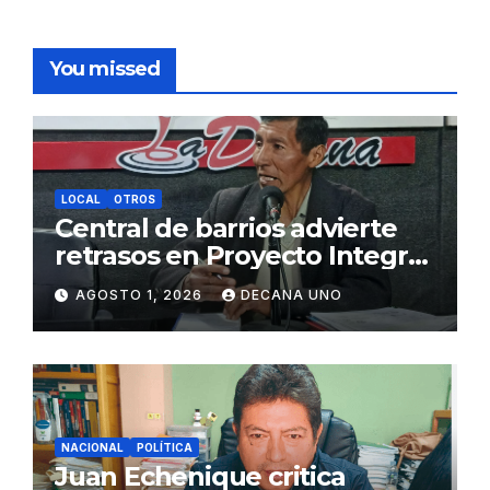
You missed
LOCAL
OTROS
Central de barrios advierte
retrasos en Proyecto Integral
de Agua y Alcantarillado para
AGOSTO 1, 2026
DECANA UNO
Juliaca
NACIONAL
POLÍTICA
Juan Echenique critica