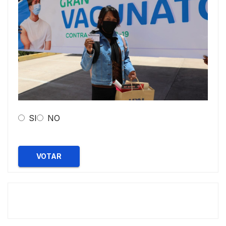
SI
NO
VOTAR