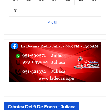
31
« Jul
Crónica Del 9 De Enero – Juliaca