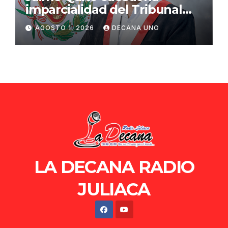
imparcialidad del Tribunal
Constitucional tras liberación
AGOSTO 1, 2026
DECANA UNO
de Ollanta Humala
LA DECANA RADIO
JULIACA