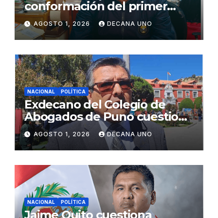
conformación del primer
gabinete ministerial de Keiko
AGOSTO 1, 2026
DECANA UNO
Fujimori
NACIONAL
POLÍTICA
Exdecano del Colegio de
Abogados de Puno cuestiona
propuestas sobre seguridad
AGOSTO 1, 2026
DECANA UNO
ciudadana
NACIONAL
POLÍTICA
Jaime Quito cuestiona