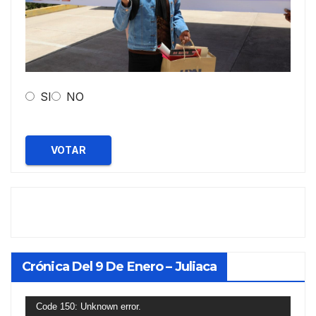
SI
NO
VOTAR
Crónica Del 9 De Enero – Juliaca
Reproductor
Code 150: Unknown error.