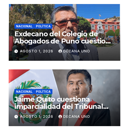
NACIONAL
POLÍTICA
Exdecano del Colegio de
Abogados de Puno cuestiona
propuestas sobre seguridad
AGOSTO 1, 2026
DECANA UNO
ciudadana
NACIONAL
POLÍTICA
Jaime Quito cuestiona
imparcialidad del Tribunal
Constitucional tras liberación
AGOSTO 1, 2026
DECANA UNO
de Ollanta Humala