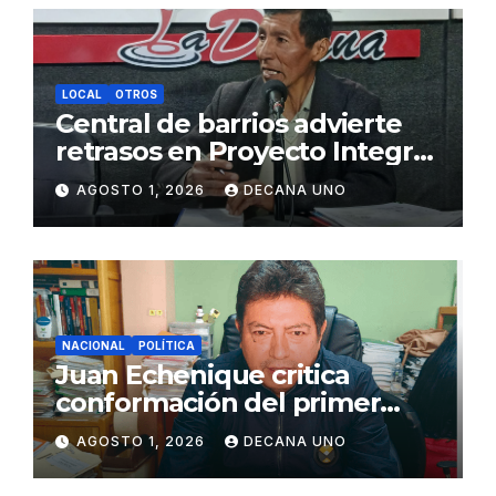
LOCAL
OTROS
Central de barrios advierte
retrasos en Proyecto Integral
de Agua y Alcantarillado para
AGOSTO 1, 2026
DECANA UNO
Juliaca
NACIONAL
POLÍTICA
Juan Echenique critica
conformación del primer
gabinete ministerial de Keiko
AGOSTO 1, 2026
DECANA UNO
Fujimori