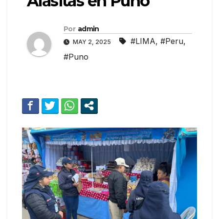
Alasitas en Puno
Por
admin
#LIMA
,
#Peru
,
MAY 2, 2025
#Puno