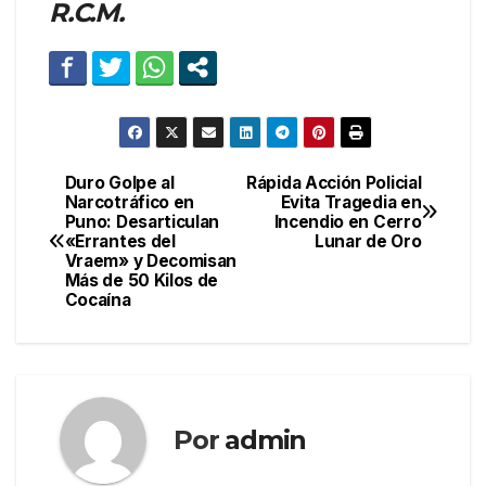
R.C.M.
Duro Golpe al
Rápida Acción Policial
Navegación
Narcotráfico en
Evita Tragedia en
Puno: Desarticulan
Incendio en Cerro
de
«Errantes del
Lunar de Oro
Vraem» y Decomisan
entradas
Más de 50 Kilos de
Cocaína
Por
admin