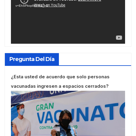
vídeo
v=EhSPkop8KPY&_=1
Pregunta Del Día
¿Esta usted de acuerdo que solo personas
vacunadas ingresen a espacios cerrados?