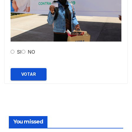
SI
NO
VOTAR
You missed