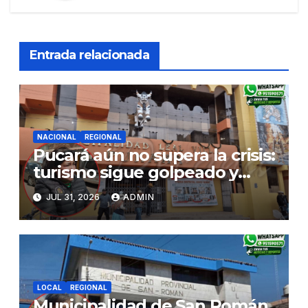
Entrada relacionada
NACIONAL
REGIONAL
Pucará aún no supera la crisis:
turismo sigue golpeado y
alcaldesa exige al nuevo
JUL 31, 2026
ADMIN
Gobierno fondos para obras
paralizadas
LOCAL
REGIONAL
Municipalidad de San Román