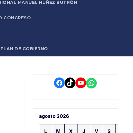
EGIONAL MANUEL NÚÑEZ BUTRÓN
VO CONGRESO
O PLAN DE GOBIERNO
Facebook
TikTok
YouTube
WhatsApp
agosto 2026
L
M
X
J
V
S
D