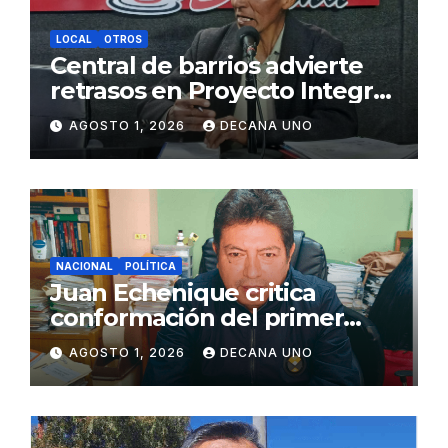
LOCAL
OTROS
Central de barrios advierte
retrasos en Proyecto Integral
de Agua y Alcantarillado para
AGOSTO 1, 2026
DECANA UNO
Juliaca
NACIONAL
POLÍTICA
Juan Echenique critica
conformación del primer
gabinete ministerial de Keiko
AGOSTO 1, 2026
DECANA UNO
Fujimori