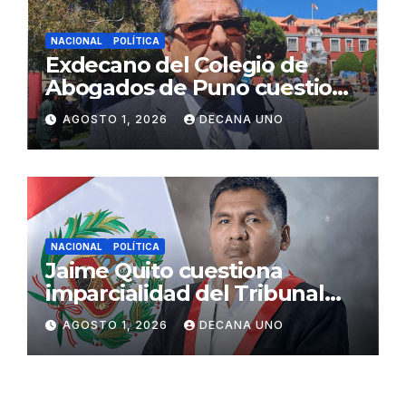
NACIONAL
POLÍTICA
Exdecano del Colegio de
Abogados de Puno cuestiona
propuestas sobre seguridad
AGOSTO 1, 2026
DECANA UNO
ciudadana
NACIONAL
POLÍTICA
Jaime Quito cuestiona
imparcialidad del Tribunal
Constitucional tras liberación
AGOSTO 1, 2026
DECANA UNO
de Ollanta Humala