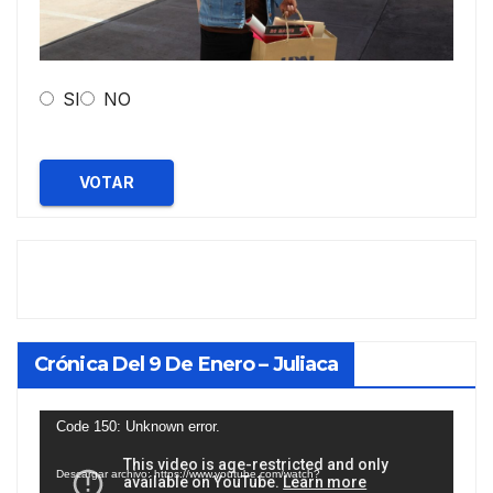
SI
NO
VOTAR
Crónica Del 9 De Enero – Juliaca
Reproductor
Code 150: Unknown error.
de
Descargar archivo: https://www.youtube.com/watch?
vídeo