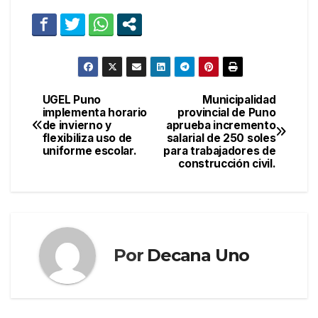
UGEL Puno
Municipalidad
Navegación
implementa horario
provincial de Puno
de invierno y
aprueba incremento
de
flexibiliza uso de
salarial de 250 soles
uniforme escolar.
para trabajadores de
entradas
construcción civil.
Por
Decana Uno