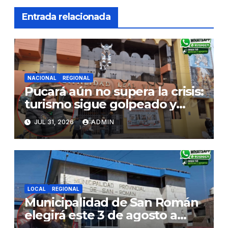
Entrada relacionada
NACIONAL
REGIONAL
Pucará aún no supera la crisis:
turismo sigue golpeado y
alcaldesa exige al nuevo
JUL 31, 2026
ADMIN
Gobierno fondos para obras
paralizadas
LOCAL
REGIONAL
Municipalidad de San Román
elegirá este 3 de agosto a
representantes del Comité