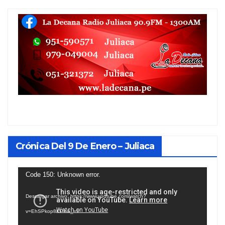
Crónica Del 9 De Enero – Juliaca
Reproductor
Code 150: Unknown error.
de
Descargar archivo: https://www.youtube.com/watch?
vídeo
v=EhSPkop8KPY&_=1