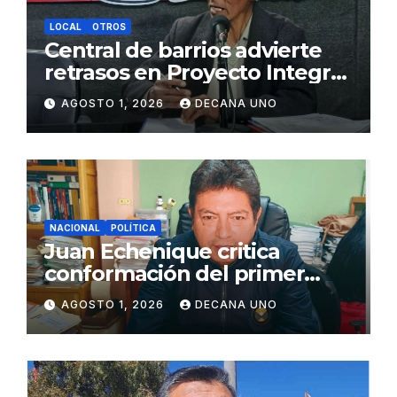
LOCAL
OTROS
Central de barrios advierte
retrasos en Proyecto Integral
de Agua y Alcantarillado para
AGOSTO 1, 2026
DECANA UNO
Juliaca
NACIONAL
POLÍTICA
Juan Echenique critica
conformación del primer
gabinete ministerial de Keiko
AGOSTO 1, 2026
DECANA UNO
Fujimori