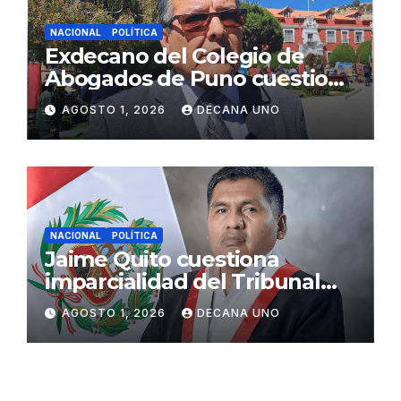
NACIONAL
POLÍTICA
Exdecano del Colegio de
Abogados de Puno cuestiona
propuestas sobre seguridad
AGOSTO 1, 2026
DECANA UNO
ciudadana
NACIONAL
POLÍTICA
Jaime Quito cuestiona
imparcialidad del Tribunal
Constitucional tras liberación
AGOSTO 1, 2026
DECANA UNO
de Ollanta Humala