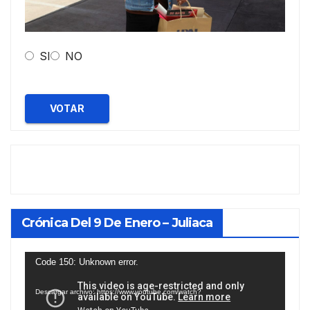
SI
NO
VOTAR
Crónica Del 9 De Enero – Juliaca
Reproductor
Code 150: Unknown error.
de
Descargar archivo: https://www.youtube.com/watch?
vídeo