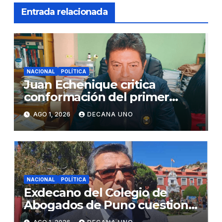
Entrada relacionada
NACIONAL
POLÍTICA
Juan Echenique critica
conformación del primer
gabinete ministerial de Keiko
AGO 1, 2026
DECANA UNO
Fujimori
NACIONAL
POLÍTICA
Exdecano del Colegio de
Abogados de Puno cuestiona
propuestas sobre seguridad