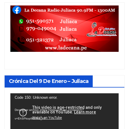
Crónica Del 9 De Enero – Juliaca
Reproductor
Code 150: Unknown error.
de
Descargar archivo: https://www.youtube.com/watch?
vídeo
v=EhSPkop8KPY&_=1