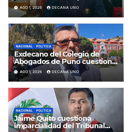
gabinete ministerial de Keiko
AGO 1, 2026
DECANA UNO
Fujimori
NACIONAL
POLÍTICA
Exdecano del Colegio de
Abogados de Puno cuestiona
propuestas sobre seguridad
AGO 1, 2026
DECANA UNO
ciudadana
NACIONAL
POLÍTICA
Jaime Quito cuestiona
imparcialidad del Tribunal