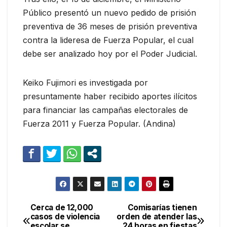
Público presentó un nuevo pedido de prisión
preventiva de 36 meses de prisión preventiva
contra la lideresa de Fuerza Popular, el cual
debe ser analizado hoy por el Poder Judicial.
Keiko Fujimori es investigada por
presuntamente haber recibido aportes ilícitos
para financiar las campañas electorales de
Fuerza 2011 y Fuerza Popular. (Andina)
Cerca de 12,000
Comisarías tienen
Navegación
casos de violencia
orden de atender las
escolar se
24 horas en fiestas