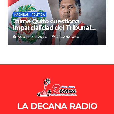
NACIONAL
POLÍTICA
Jaime Quito cuestiona
imparcialidad del Tribunal
Constitucional tras liberación
AGOSTO 1, 2026
DECANA UNO
de Ollanta Humala
LA DECANA RADIO