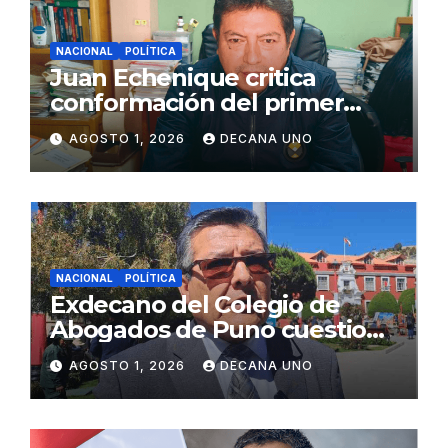
NACIONAL
POLÍTICA
Juan Echenique critica
conformación del primer
gabinete ministerial de Keiko
AGOSTO 1, 2026
DECANA UNO
Fujimori
NACIONAL
POLÍTICA
Exdecano del Colegio de
Abogados de Puno cuestiona
propuestas sobre seguridad
AGOSTO 1, 2026
DECANA UNO
ciudadana