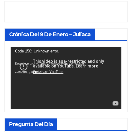
Crónica Del 9 De Enero – Juliaca
Reproductor
Code 150: Unknown error.
de
Descargar archivo: https://www.youtube.com/watch?
vídeo
v=EhSPkop8KPY&_=2
Pregunta Del Día