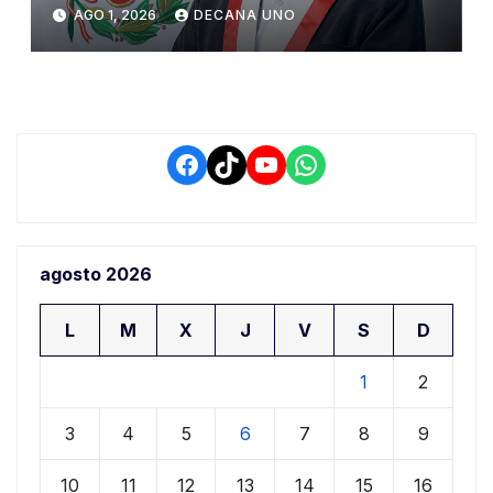
Constitucional tras liberación
AGO 1, 2026
DECANA UNO
de Ollanta Humala
Facebook
TikTok
YouTube
WhatsApp
agosto 2026
L
M
X
J
V
S
D
1
2
3
4
5
6
7
8
9
10
11
12
13
14
15
16