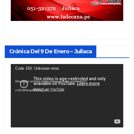
Crónica Del 9 De Enero – Juliaca
Reproductor
Code 150: Unknown error.
de
Descargar archivo: https://www.youtube.com/watch?
vídeo
v=EhSPkop8KPY&_=1