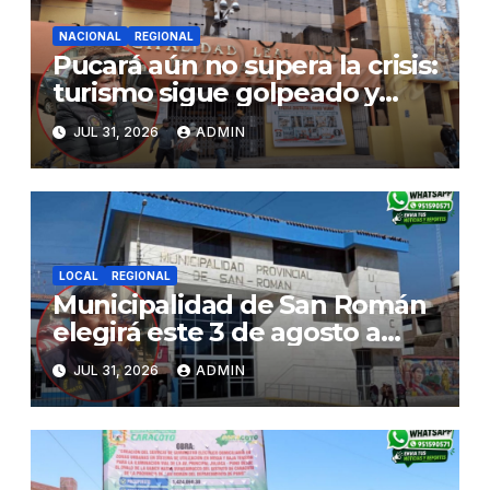
NACIONAL
REGIONAL
Pucará aún no supera la crisis:
turismo sigue golpeado y
alcaldesa exige al nuevo
JUL 31, 2026
ADMIN
Gobierno fondos para obras
paralizadas
LOCAL
REGIONAL
Municipalidad de San Román
elegirá este 3 de agosto a
representantes del Comité
JUL 31, 2026
ADMIN
de Seguridad y Salud en el
Trabajo