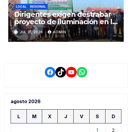
LOCAL
REGIONAL
Dirigentes exigen destrabar
proyecto de iluminación en la
salida a Puno y alertan por
JUL 31, 2026
ADMIN
demora que pone en riesgo a
conductores
Facebook
TikTok
YouTube
WhatsApp
agosto 2026
L
M
X
J
V
S
D
1
2