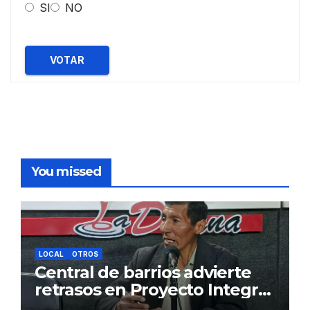
SI
NO
VOTAR
You missed
LOCAL
OTROS
Central de barrios advierte
retrasos en Proyecto Integral
de Agua y Alcantarillado para