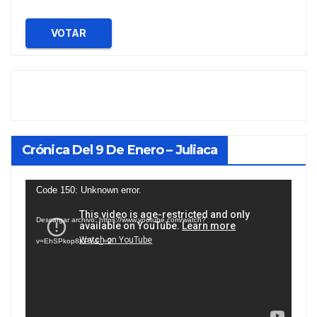
VOTAR
Crónica Del 9 De Enero – Juliaca
Reproductor
Code 150: Unknown error.
de
Descargar archivo: https://www.youtube.com/watch?
vídeo
v=EhSPkop8KPY&_=2