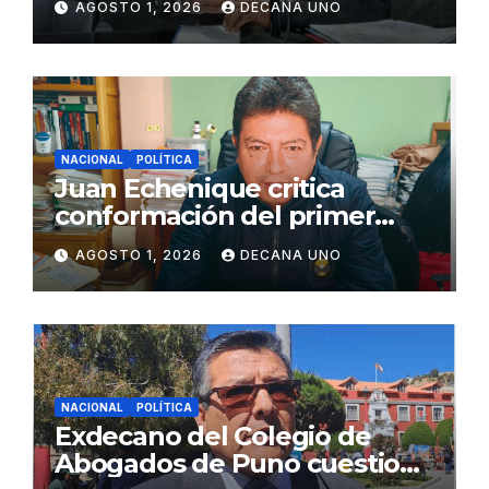
AGOSTO 1, 2026
DECANA UNO
Juliaca
NACIONAL
POLÍTICA
Juan Echenique critica
conformación del primer
gabinete ministerial de Keiko
AGOSTO 1, 2026
DECANA UNO
Fujimori
NACIONAL
POLÍTICA
Exdecano del Colegio de
Abogados de Puno cuestiona