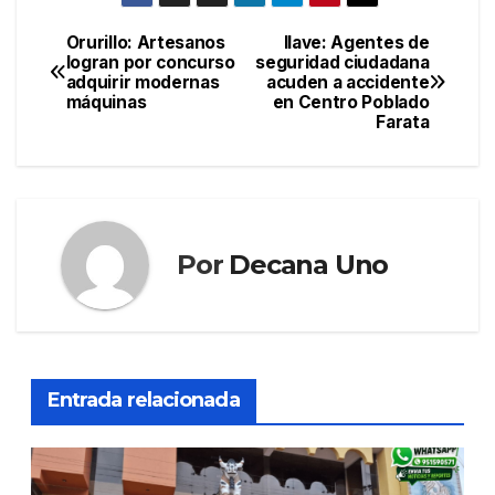
Orurillo: Artesanos
Ilave: Agentes de
Navegación
logran por concurso
seguridad ciudadana
adquirir modernas
acuden a accidente
de
máquinas
en Centro Poblado
Farata
entradas
Por
Decana Uno
Entrada relacionada