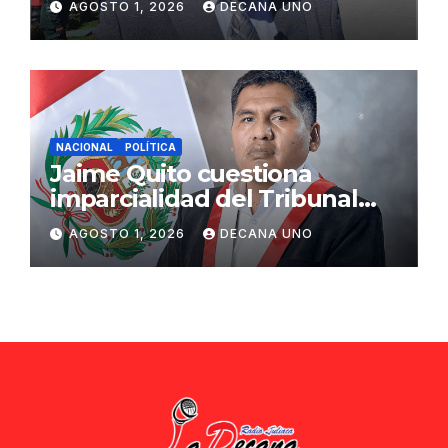
AGOSTO 1, 2026
DECANA UNO
ciudadana
NACIONAL
POLÍTICA
Jaime Quito cuestiona
imparcialidad del Tribunal
Constitucional tras liberación
AGOSTO 1, 2026
DECANA UNO
de Ollanta Humala