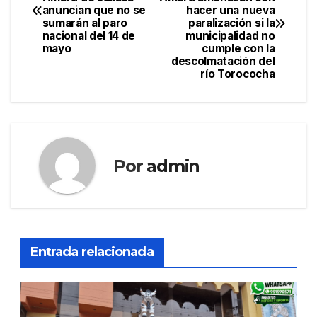
de
anuncian que no se
hacer una nueva
sumarán al paro
paralización si la
entradas
nacional del 14 de
municipalidad no
mayo
cumple con la
descolmatación del
río Torococha
Por
admin
Entrada relacionada