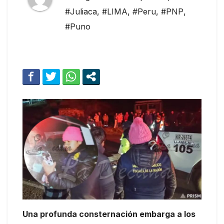
#Juliaca
,
#LIMA
,
#Peru
,
#PNP
,
#Puno
Una profunda consternación embarga a los