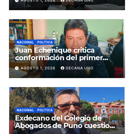
AGOSTO 1, 2026
DECANA UNO
Juliaca
NACIONAL
POLÍTICA
Juan Echenique critica
conformación del primer
gabinete ministerial de Keiko
AGOSTO 1, 2026
DECANA UNO
Fujimori
NACIONAL
POLÍTICA
Exdecano del Colegio de
Abogados de Puno cuestiona
propuestas sobre seguridad