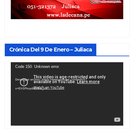
Crónica Del 9 De Enero – Juliaca
Reproductor
Code 150: Unknown error.
de
Descargar archivo: https://www.youtube.com/watch?
vídeo
v=EhSPkop8KPY&_=1