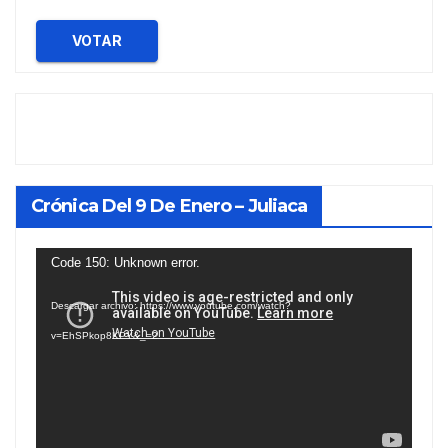
VOTAR
Crónica Del 9 De Enero – Juliaca
Reproductor
Code 150: Unknown error.
de
Descargar archivo: https://www.youtube.com/watch?
vídeo
v=EhSPkop8KPY&_=2