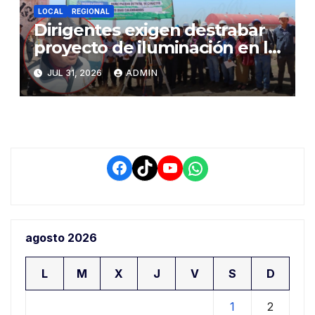
LOCAL
REGIONAL
Dirigentes exigen destrabar
proyecto de iluminación en la
salida a Puno y alertan por
JUL 31, 2026
ADMIN
demora que pone en riesgo a
conductores
Facebook
TikTok
YouTube
WhatsApp
agosto 2026
L
M
X
J
V
S
D
1
2