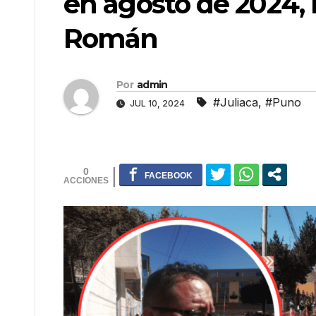
en agosto de 2024,
Román
Por
admin
#Juliaca
,
#Puno
JUL 10, 2024
0