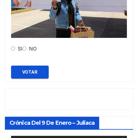
SI
NO
VOTAR
Crónica Del 9 De Enero – Juliaca