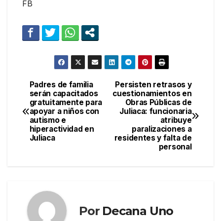
FB
Padres de familia
Persisten retrasos y
Navegación
serán capacitados
cuestionamientos en
gratuitamente para
Obras Públicas de
de
apoyar a niños con
Juliaca: funcionaria
autismo e
atribuye
entradas
hiperactividad en
paralizaciones a
Juliaca
residentes y falta de
personal
Por
Decana Uno