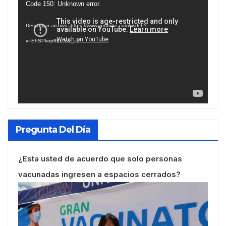
Reproductor
Code 150: Unknown error.
de
Descargar archivo: https://www.youtube.com/watch?
vídeo
v=EhSPkop8KPY&_=2
Pregunta Del Día
¿Esta usted de acuerdo que solo personas
vacunadas ingresen a espacios cerrados?