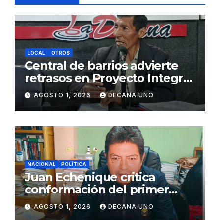
LOCAL
OTROS
Central de barrios advierte
retrasos en Proyecto Integral
de Agua y Alcantarillado para
AGOSTO 1, 2026
DECANA UNO
Juliaca
NACIONAL
POLÍTICA
Juan Echenique critica
conformación del primer
gabinete ministerial de Keiko
AGOSTO 1, 2026
DECANA UNO
Fujimori