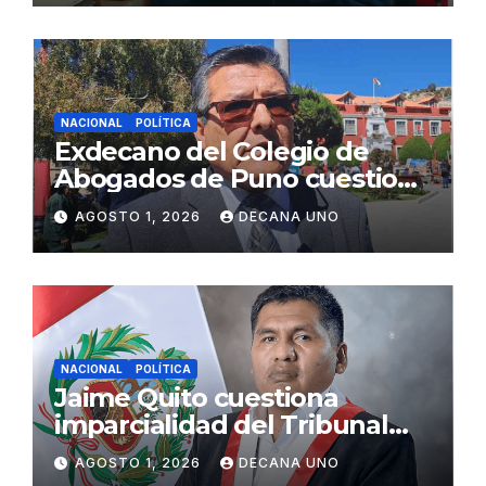
NACIONAL
POLÍTICA
Exdecano del Colegio de
Abogados de Puno cuestiona
propuestas sobre seguridad
AGOSTO 1, 2026
DECANA UNO
ciudadana
NACIONAL
POLÍTICA
Jaime Quito cuestiona
imparcialidad del Tribunal
Constitucional tras liberación
AGOSTO 1, 2026
DECANA UNO
de Ollanta Humala