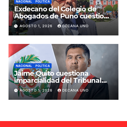
NACIONAL
POLÍTICA
Exdecano del Colegio de
Abogados de Puno cuestiona
propuestas sobre seguridad
AGOSTO 1, 2026
DECANA UNO
ciudadana
NACIONAL
POLÍTICA
Jaime Quito cuestiona
imparcialidad del Tribunal
Constitucional tras liberación
AGOSTO 1, 2026
DECANA UNO
de Ollanta Humala