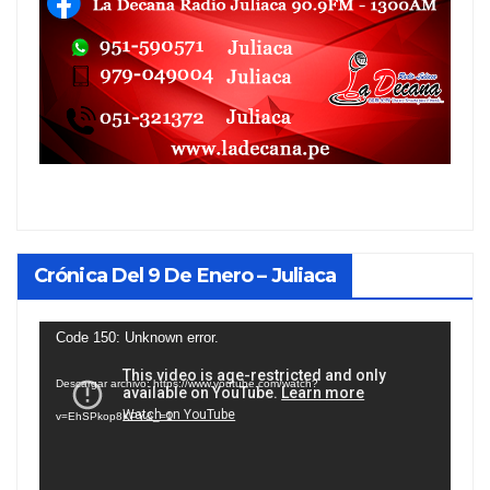
Crónica Del 9 De Enero – Juliaca
Reproductor
Code 150: Unknown error.
de
Descargar archivo: https://www.youtube.com/watch?
vídeo
v=EhSPkop8KPY&_=1