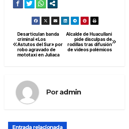
Desarticulan banda
Alcalde de Huacullani
Navegación
criminal «Los
pide disculpas de
Astutos del Sur» por
rodillas tras difusión
de
robo agravado de
de videos polémicos
mototaxi en Juliaca
entradas
Por
admin
Entrada relacionada