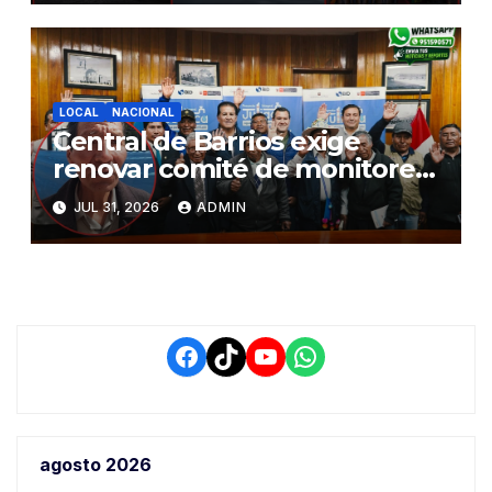
riqueza y la prosperidad
LOCAL
NACIONAL
Central de Barrios exige
renovar comité de monitoreo
del PIAA por presuntos
JUL 31, 2026
ADMIN
conflictos de interés y
retrasos
Facebook
TikTok
YouTube
WhatsApp
agosto 2026