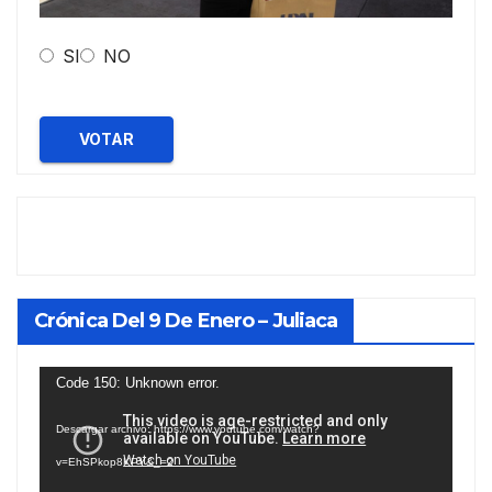
SI
NO
VOTAR
Crónica Del 9 De Enero – Juliaca
Reproductor
Code 150: Unknown error.
de
Descargar archivo: https://www.youtube.com/watch?
vídeo
v=EhSPkop8KPY&_=2