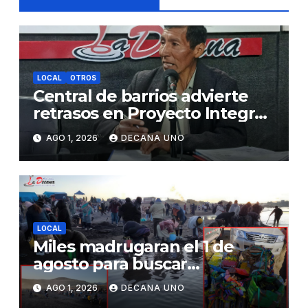
LOCAL
OTROS
Central de barrios advierte
retrasos en Proyecto Integral
de Agua y Alcantarillado para
AGO 1, 2026
DECANA UNO
Juliaca
LOCAL
Miles madrugaran el 1 de
agosto para buscar
piedrecillas en los ríos y
AGO 1, 2026
DECANA UNO
realizar la challa por la