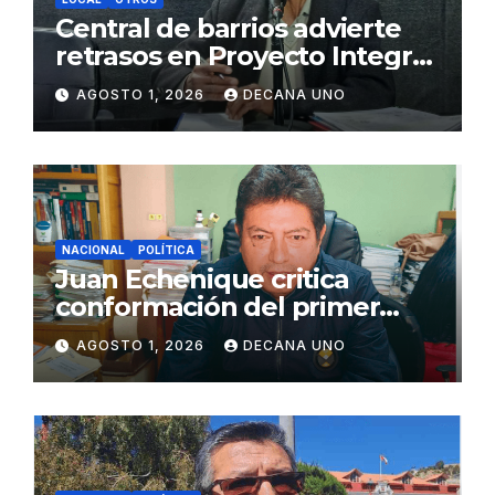
Central de barrios advierte
retrasos en Proyecto Integral
de Agua y Alcantarillado para
AGOSTO 1, 2026
DECANA UNO
Juliaca
NACIONAL
POLÍTICA
Juan Echenique critica
conformación del primer
gabinete ministerial de Keiko
AGOSTO 1, 2026
DECANA UNO
Fujimori