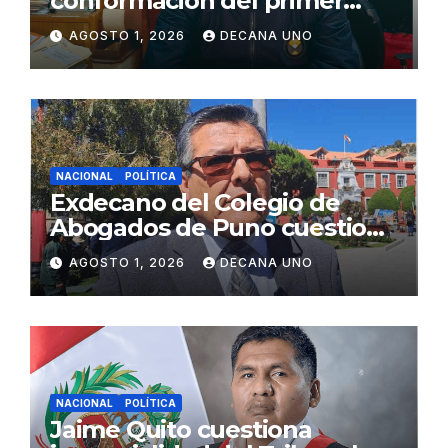
conformación del primer
gabinete ministerial de Keiko
AGOSTO 1, 2026
DECANA UNO
Fujimori
NACIONAL
POLÍTICA
Exdecano del Colegio de
Abogados de Puno cuestiona
propuestas sobre seguridad
AGOSTO 1, 2026
DECANA UNO
ciudadana
NACIONAL
POLÍTICA
Jaime Quito cuestiona