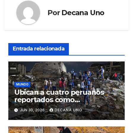
Por
Decana Uno
Entrada relacionada
MUNDO
Ubican a cuatro peruanos
reportados como
desaparecidos tras los
JUN 30, 2026
DECANA UNO
terremotos de Venezuela,
informa Cancillería