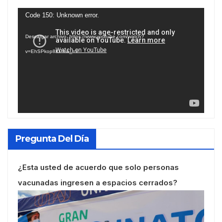
Reproductor
Code 150: Unknown error.
de
Descargar archivo: https://www.youtube.com/watch?
vídeo
v=EhSPkop8KPY&_=1
Pregunta Del Día
¿Esta usted de acuerdo que solo personas
vacunadas ingresen a espacios cerrados?