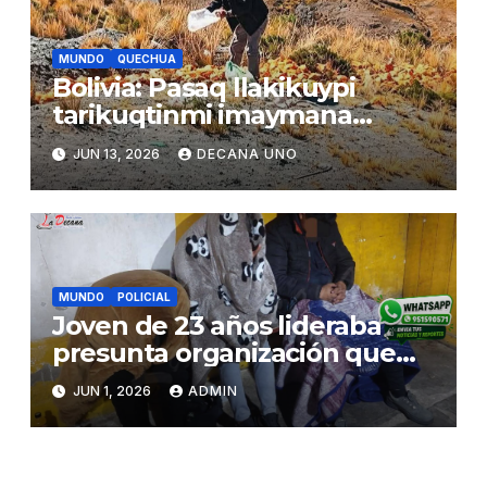
MUNDO
QUECHUA
Bolivia: Pasaq llakikuypi
tarikuqtinmi imaymana
mihuykunata ñan patakunapi
JUN 13, 2026
DECANA UNO
hich’arparishanku
MUNDO
POLICIAL
Joven de 23 años lideraba
presunta organización que
robaba vehículos tras captar
JUN 1, 2026
ADMIN
clientes por redes sociales