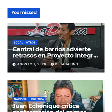
You missed
LOCAL
OTROS
Central de barrios advierte
retrasos en Proyecto Integral
de Agua y Alcantarillado para
AGOSTO 1, 2026
DECANA UNO
Juliaca
NACIONAL
POLÍTICA
Juan Echenique critica