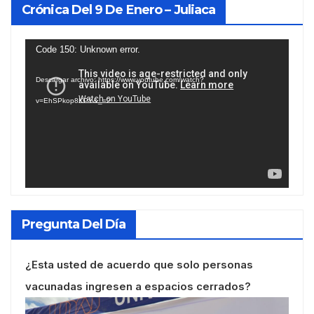
Crónica Del 9 De Enero – Juliaca
Reproductor
Code 150: Unknown error.
de
Descargar archivo: https://www.youtube.com/watch?
vídeo
v=EhSPkop8KPY&_=2
Pregunta Del Día
¿Esta usted de acuerdo que solo personas
vacunadas ingresen a espacios cerrados?