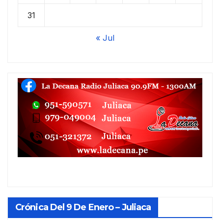
31
« Jul
Crónica Del 9 De Enero – Juliaca