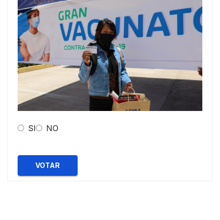
SI
NO
VOTAR