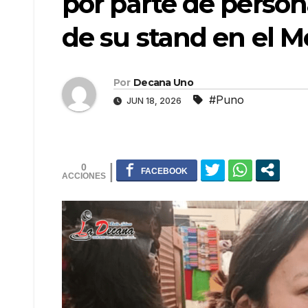
por parte de person
de su stand en el 
Por
Decana Uno
#Puno
JUN 18, 2026
0