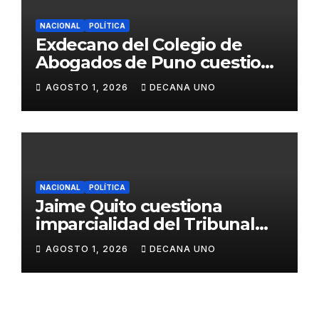
NACIONAL
POLÍTICA
Exdecano del Colegio de
Abogados de Puno cuestiona
propuestas sobre seguridad
AGOSTO 1, 2026
DECANA UNO
ciudadana
NACIONAL
POLÍTICA
Jaime Quito cuestiona
imparcialidad del Tribunal
Constitucional tras liberación
AGOSTO 1, 2026
DECANA UNO
de Ollanta Humala