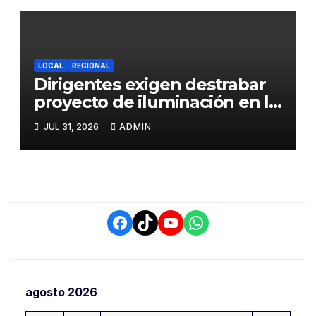
Trabajo
LOCAL
REGIONAL
Dirigentes exigen destrabar
proyecto de iluminación en la
salida a Puno y alertan por
JUL 31, 2026
ADMIN
demora que pone en riesgo a
conductores
Facebook
TikTok
YouTube
WhatsApp
agosto 2026