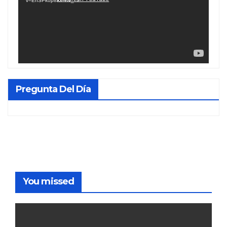
v=EhSPkop8KPY&_=2
Pregunta Del Día
You missed