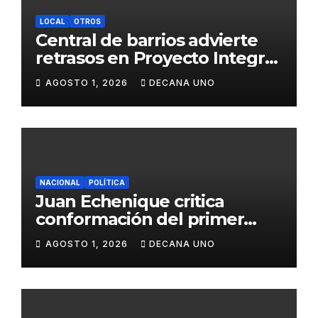
LOCAL
OTROS
Central de barrios advierte
retrasos en Proyecto Integral
de Agua y Alcantarillado para
AGOSTO 1, 2026
DECANA UNO
Juliaca
NACIONAL
POLÍTICA
Juan Echenique critica
conformación del primer
gabinete ministerial de Keiko
AGOSTO 1, 2026
DECANA UNO
Fujimori