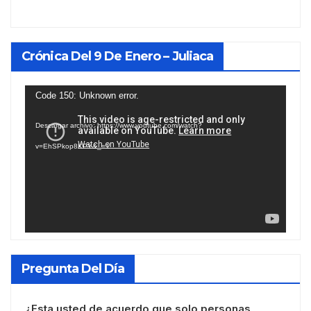
Crónica Del 9 De Enero – Juliaca
Reproductor
Code 150: Unknown error.
de
Descargar archivo: https://www.youtube.com/watch?
vídeo
v=EhSPkop8KPY&_=1
Pregunta Del Día
¿Esta usted de acuerdo que solo personas