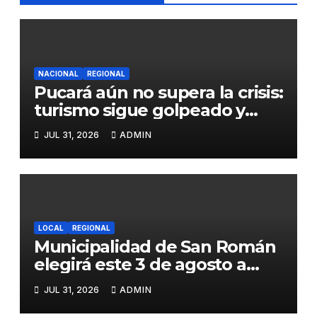
NACIONAL
REGIONAL
Pucará aún no supera la crisis:
turismo sigue golpeado y
alcaldesa exige al nuevo
JUL 31, 2026
ADMIN
Gobierno fondos para obras
paralizadas
LOCAL
REGIONAL
Municipalidad de San Román
elegirá este 3 de agosto a
representantes del Comité
JUL 31, 2026
ADMIN
de Seguridad y Salud en el