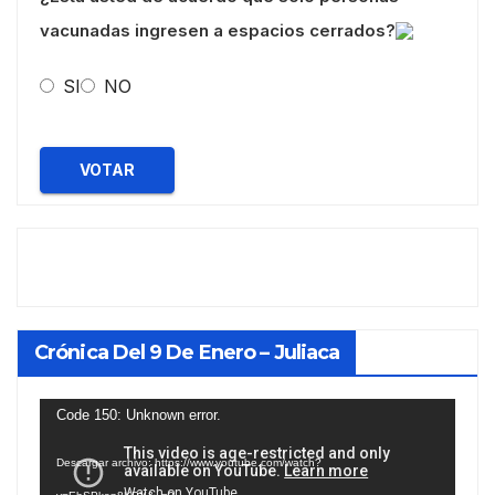
vacunadas ingresen a espacios cerrados?
SI
NO
VOTAR
Crónica Del 9 De Enero – Juliaca
Reproductor
Code 150: Unknown error.
de
Descargar archivo: https://www.youtube.com/watch?
vídeo