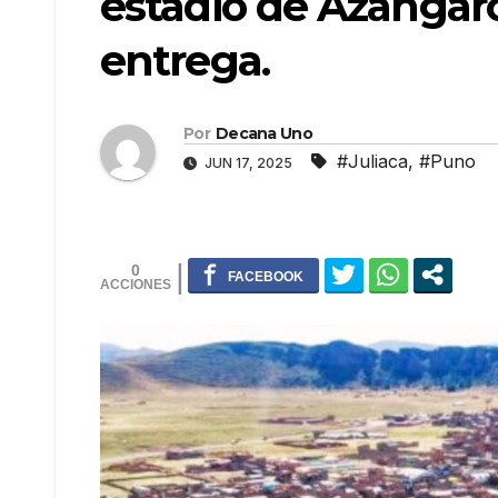
estadio de Azángaro
entrega.
Por
Decana Uno
#Juliaca
,
#Puno
JUN 17, 2025
0