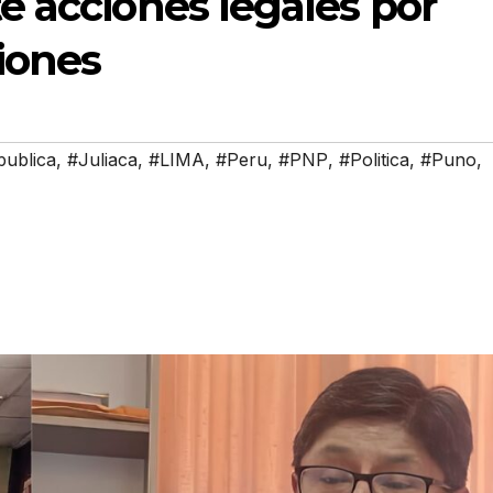
e acciones legales por
iones
publica
,
#Juliaca
,
#LIMA
,
#Peru
,
#PNP
,
#Politica
,
#Puno
,