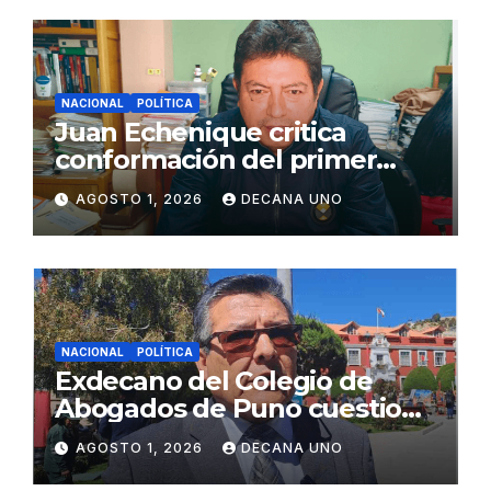
NACIONAL
POLÍTICA
Juan Echenique critica
conformación del primer
gabinete ministerial de Keiko
AGOSTO 1, 2026
DECANA UNO
Fujimori
NACIONAL
POLÍTICA
Exdecano del Colegio de
Abogados de Puno cuestiona
propuestas sobre seguridad
AGOSTO 1, 2026
DECANA UNO
ciudadana