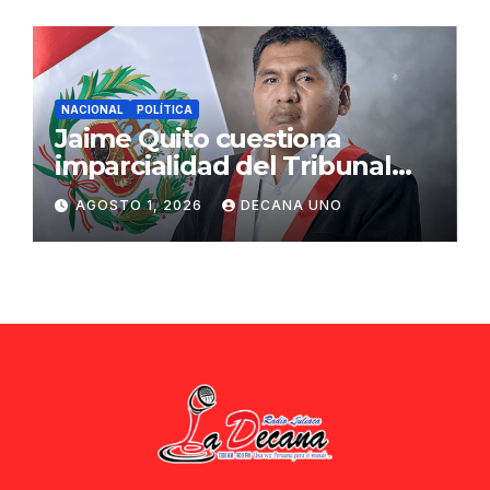
NACIONAL
POLÍTICA
Jaime Quito cuestiona
imparcialidad del Tribunal
Constitucional tras liberación
AGOSTO 1, 2026
DECANA UNO
de Ollanta Humala