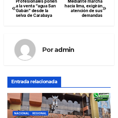
Profesionales ponen
Mediante marcha
Navegación
a la venta “agua San
hacia lima, exigirán
Gabán” desde la
atención de sus
de
selva de Carabaya
demandas
entradas
Por
admin
Entrada relacionada
NACIONAL
REGIONAL