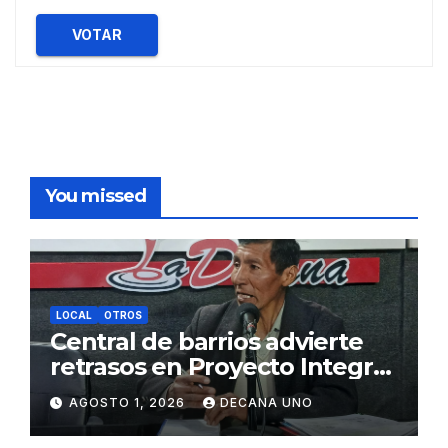
VOTAR
You missed
LOCAL
OTROS
Central de barrios advierte
retrasos en Proyecto Integral
de Agua y Alcantarillado para
AGOSTO 1, 2026
DECANA UNO
Juliaca