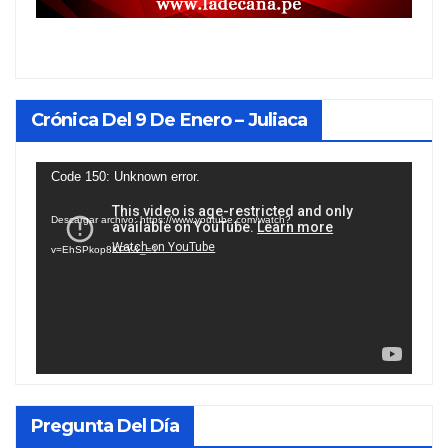
Crónica Del 9 De Enero – Juliaca
Reproductor
Code 150: Unknown error.
de
Descargar archivo: https://www.youtube.com/watch?
vídeo
v=EhSPkop8KPY&_=1
Pregunta Del Día