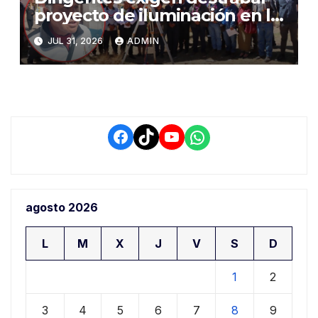
proyecto de iluminación en la
salida a Puno y alertan por
JUL 31, 2026
ADMIN
demora que pone en riesgo a
conductores
Facebook
TikTok
YouTube
WhatsApp
agosto 2026
L
M
X
J
V
S
D
1
2
3
4
5
6
7
8
9