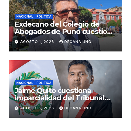
NACIONAL
POLÍTICA
Exdecano del Colegio de
Abogados de Puno cuestiona
propuestas sobre seguridad
AGOSTO 1, 2026
DECANA UNO
ciudadana
NACIONAL
POLÍTICA
Jaime Quito cuestiona
imparcialidad del Tribunal
Constitucional tras liberación
AGOSTO 1, 2026
DECANA UNO
de Ollanta Humala