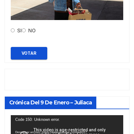
SI
NO
VOTAR
Crónica Del 9 De Enero – Juliaca
Reproductor
Code 150: Unknown error.
de
Descargar archivo: https://www.youtube.com/watch?