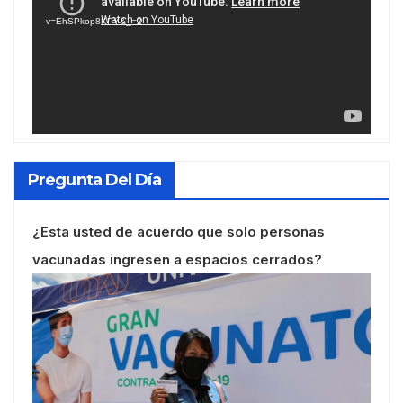
vídeo
v=EhSPkop8KPY&_=2
Pregunta Del Día
¿Esta usted de acuerdo que solo personas
vacunadas ingresen a espacios cerrados?