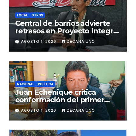
LOCAL
OTROS
Central de barrios advierte
retrasos en Proyecto Integral
de Agua y Alcantarillado para
AGOSTO 1, 2026
DECANA UNO
Juliaca
NACIONAL
POLÍTICA
Juan Echenique critica
conformación del primer
gabinete ministerial de Keiko
AGOSTO 1, 2026
DECANA UNO
Fujimori