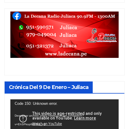
Crónica Del 9 De Enero – Juliaca
Reproductor
Code 150: Unknown error.
de
Descargar archivo: https://www.youtube.com/watch?
vídeo
v=EhSPkop8KPY&_=1