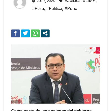
#Juliaca
,
#LIMA
,
JUL 7, 2025
#Peru
,
#Politica
,
#Puno
Como parte de las acciones del gobierno