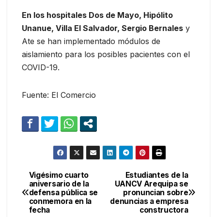
En los hospitales Dos de Mayo, Hipólito
Unanue, Villa El Salvador, Sergio Bernales
y
Ate se han implementado módulos de
aislamiento para los posibles pacientes con el
COVID-19.
Fuente: El Comercio
Vigésimo cuarto
Estudiantes de la
Navegación
aniversario de la
UANCV Arequipa se
defensa pública se
pronuncian sobre
de
conmemora en la
denuncias a empresa
fecha
constructora