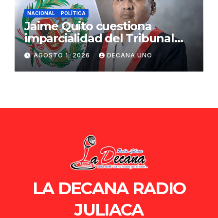
NACIONAL
POLÍTICA
Jaime Quito cuestiona
imparcialidad del Tribunal
Constitucional tras liberación
AGOSTO 1, 2026
DECANA UNO
de Ollanta Humala
LA DECANA RADIO
JULIACA