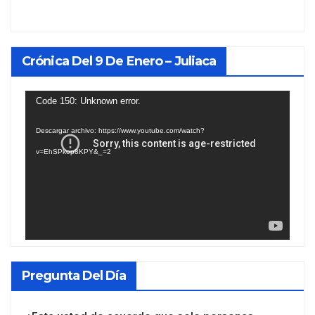
Crónica Del 9 De Enero – Juliaca
Reproductor
Code 150: Unknown error.
de
Descargar archivo: https://www.youtube.com/watch?
vídeo
v=EhSPkop8KPY&_=2
Pregunta Del Día