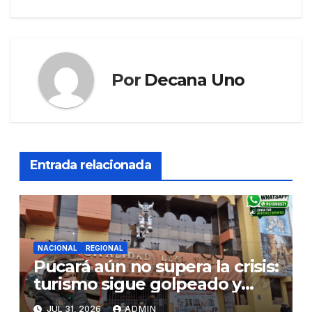
entradas
Por
Decana Uno
Entrada relacionada
NACIONAL
REGIONAL
Pucará aún no supera la crisis:
turismo sigue golpeado y
alcaldesa exige al nuevo
JUL 31, 2026
ADMIN