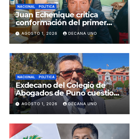
NACIONAL
POLÍTICA
Juan Echenique critica
conformación del primer
gabinete ministerial de Keiko
AGOSTO 1, 2026
DECANA UNO
Fujimori
NACIONAL
POLÍTICA
Exdecano del Colegio de
Abogados de Puno cuestiona
propuestas sobre seguridad
AGOSTO 1, 2026
DECANA UNO
ciudadana