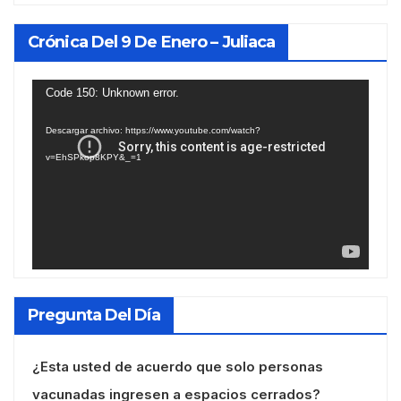
Crónica Del 9 De Enero – Juliaca
Reproductor
Code 150: Unknown error.
de
Descargar archivo: https://www.youtube.com/watch?
vídeo
v=EhSPkop8KPY&_=1
Pregunta Del Día
¿Esta usted de acuerdo que solo personas
vacunadas ingresen a espacios cerrados?