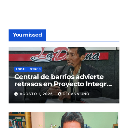
You missed
LOCAL
OTROS
Central de barrios advierte
retrasos en Proyecto Integral
de Agua y Alcantarillado para
AGOSTO 1, 2026
DECANA UNO
Juliaca