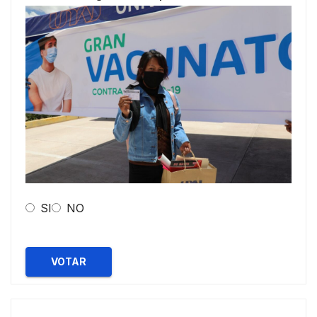
SI
NO
VOTAR