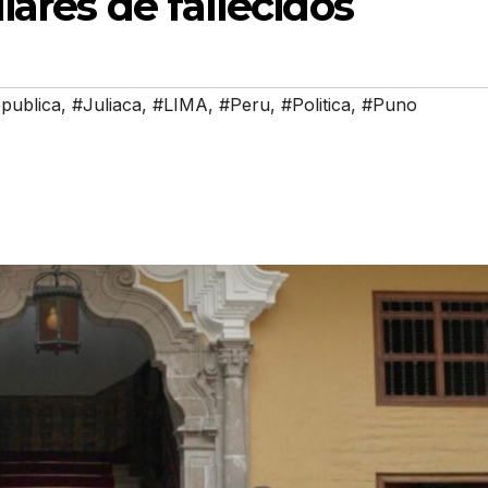
iares de fallecidos
publica
,
#Juliaca
,
#LIMA
,
#Peru
,
#Politica
,
#Puno