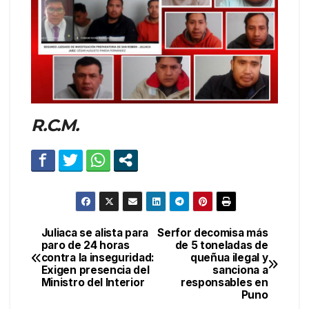
R.C.M.
Juliaca se alista para
Serfor decomisa más
Navegación
paro de 24 horas
de 5 toneladas de
contra la inseguridad:
queñua ilegal y
de
Exigen presencia del
sanciona a
Ministro del Interior
responsables en
entradas
Puno