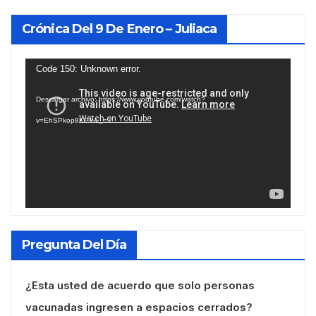
Crónica Del 9 De Enero – Juliaca
Reproductor
Code 150: Unknown error.
de
Descargar archivo: https://www.youtube.com/watch?
vídeo
v=EhSPkop8KPY&_=1
Pregunta Del Día
¿Esta usted de acuerdo que solo personas
vacunadas ingresen a espacios cerrados?