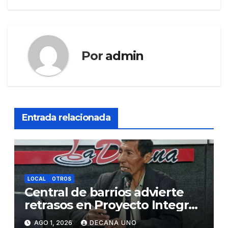
Por
admin
Entrada relacionada
LOCAL
OTROS
Central de barrios advierte
retrasos en Proyecto Integral
de Agua y Alcantarillado para
AGO 1, 2026
DECANA UNO