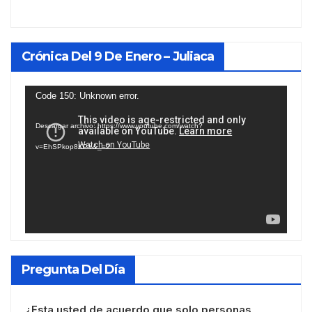
Crónica Del 9 De Enero – Juliaca
Reproductor
Code 150: Unknown error.
de
Descargar archivo: https://www.youtube.com/watch?
vídeo
v=EhSPkop8KPY&_=2
Pregunta Del Día
¿Esta usted de acuerdo que solo personas