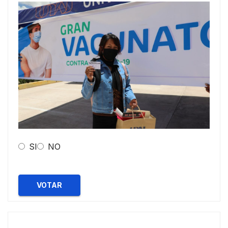
SI
NO
VOTAR