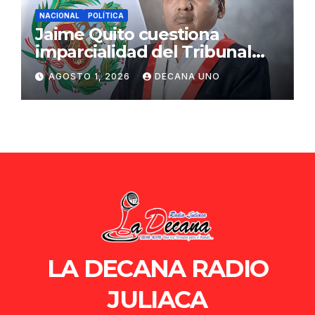
NACIONAL
POLÍTICA
Jaime Quito cuestiona
imparcialidad del Tribunal
Constitucional tras liberación
AGOSTO 1, 2026
DECANA UNO
de Ollanta Humala
LA DECANA RADIO
JULIACA