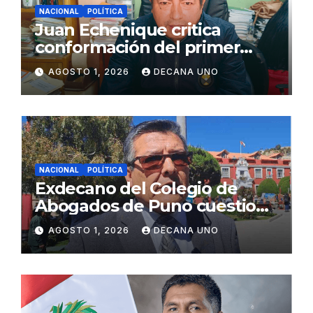
NACIONAL
POLÍTICA
Juan Echenique critica
conformación del primer
gabinete ministerial de Keiko
AGOSTO 1, 2026
DECANA UNO
Fujimori
NACIONAL
POLÍTICA
Exdecano del Colegio de
Abogados de Puno cuestiona
propuestas sobre seguridad
AGOSTO 1, 2026
DECANA UNO
ciudadana