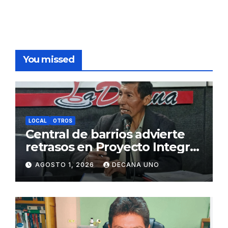
You missed
LOCAL
OTROS
Central de barrios advierte
retrasos en Proyecto Integral
de Agua y Alcantarillado para
AGOSTO 1, 2026
DECANA UNO
Juliaca