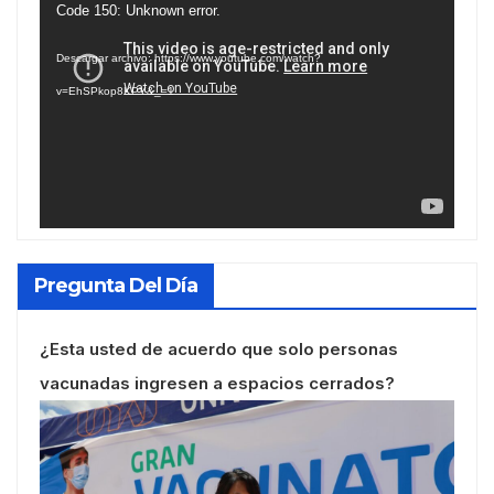
Reproductor
Code 150: Unknown error.
de
Descargar archivo: https://www.youtube.com/watch?
vídeo
v=EhSPkop8KPY&_=1
Pregunta Del Día
¿Esta usted de acuerdo que solo personas
vacunadas ingresen a espacios cerrados?