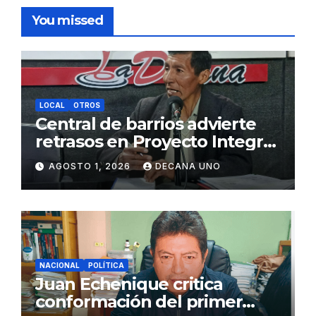
You missed
LOCAL
OTROS
Central de barrios advierte
retrasos en Proyecto Integral
de Agua y Alcantarillado para
AGOSTO 1, 2026
DECANA UNO
Juliaca
NACIONAL
POLÍTICA
Juan Echenique critica
conformación del primer