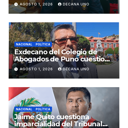
gabinete ministerial de Keiko
AGOSTO 1, 2026
DECANA UNO
Fujimori
NACIONAL
POLÍTICA
Exdecano del Colegio de
Abogados de Puno cuestiona
propuestas sobre seguridad
AGOSTO 1, 2026
DECANA UNO
ciudadana
NACIONAL
POLÍTICA
Jaime Quito cuestiona
imparcialidad del Tribunal