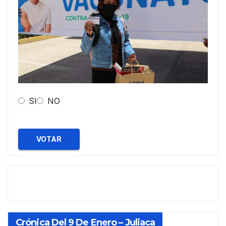
SI
NO
VOTAR
Crónica Del 9 De Enero – Juliaca