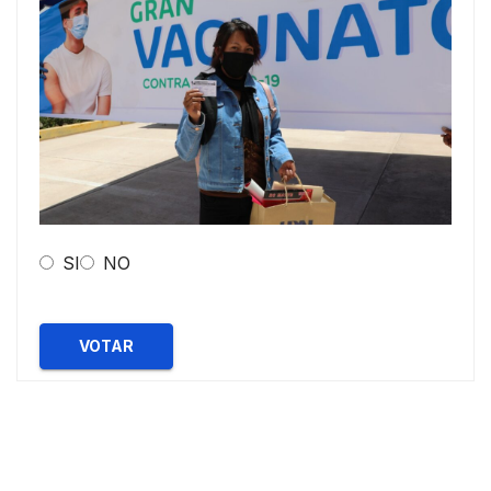
SI
NO
VOTAR