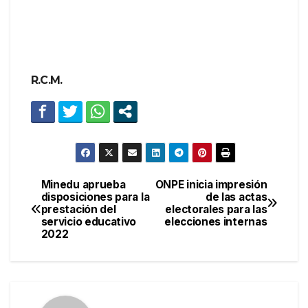
R.C.M.
Minedu aprueba
ONPE inicia impresión
Navegación
disposiciones para la
de las actas
prestación del
electorales para las
de
servicio educativo
elecciones internas
2022
entradas