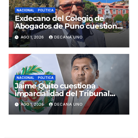
NACIONAL
POLÍTICA
Exdecano del Colegio de
Abogados de Puno cuestiona
propuestas sobre seguridad
AGO 1, 2026
DECANA UNO
ciudadana
NACIONAL
POLÍTICA
Jaime Quito cuestiona
imparcialidad del Tribunal
Constitucional tras liberación
AGO 1, 2026
DECANA UNO
de Ollanta Humala