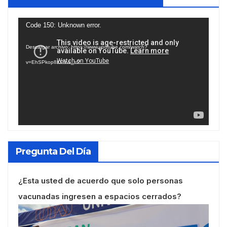
Reproductor
Code 150: Unknown error.
de
Descargar archivo: https://www.youtube.com/watch?
vídeo
v=EhSPkop8KPY&_=2
Pregunta Del Día
¿Esta usted de acuerdo que solo personas
vacunadas ingresen a espacios cerrados?