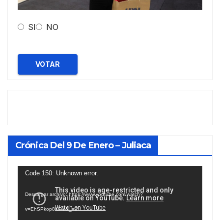
SI
NO
VOTAR
Crónica Del 9 De Enero – Juliaca
Reproductor
Code 150: Unknown error.
de
Descargar archivo: https://www.youtube.com/watch?
vídeo
v=EhSPkop8KPY&_=2