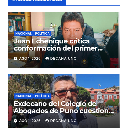
NACIONAL
POLÍTICA
Juan Echenique critica
conformación del primer
gabinete ministerial de Keiko
AGO 1, 2026
DECANA UNO
Fujimori
NACIONAL
POLÍTICA
Exdecano del Colegio de
Abogados de Puno cuestiona
propuestas sobre seguridad
AGO 1, 2026
DECANA UNO
ciudadana