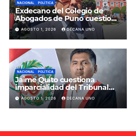
NACIONAL
POLÍTICA
Exdecano del Colegio de
Abogados de Puno cuestiona
propuestas sobre seguridad
AGOSTO 1, 2026
DECANA UNO
ciudadana
NACIONAL
POLÍTICA
Jaime Quito cuestiona
imparcialidad del Tribunal
Constitucional tras liberación
AGOSTO 1, 2026
DECANA UNO
de Ollanta Humala