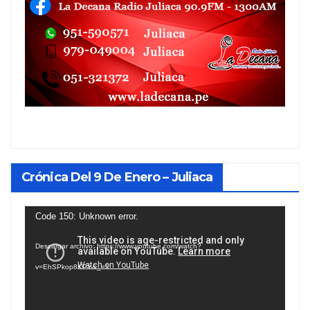
Crónica Del 9 De Enero – Juliaca
Reproductor
Code 150: Unknown error.
de
Descargar archivo: https://www.youtube.com/watch?
vídeo
v=EhSPkop8KPY&_=1