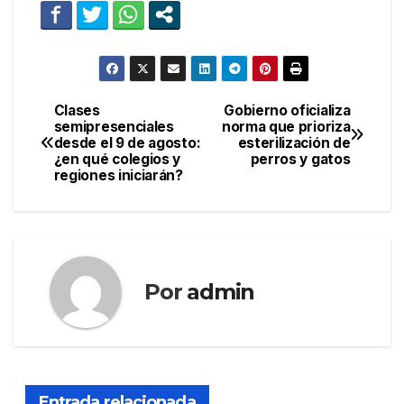
Clases
Gobierno oficializa
Navegación
semipresenciales
norma que prioriza
desde el 9 de agosto:
esterilización de
de
¿en qué colegios y
perros y gatos
regiones iniciarán?
entradas
Por
admin
Entrada relacionada