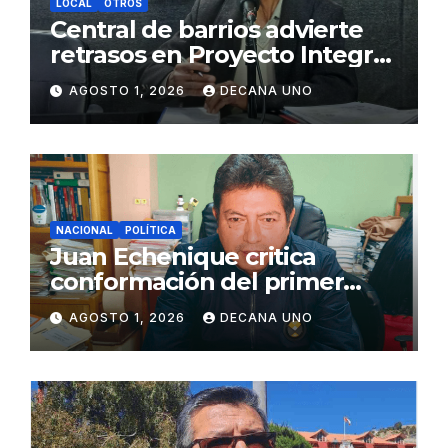
LOCAL
OTROS
Central de barrios advierte
retrasos en Proyecto Integral
de Agua y Alcantarillado para
AGOSTO 1, 2026
DECANA UNO
Juliaca
NACIONAL
POLÍTICA
Juan Echenique critica
conformación del primer
gabinete ministerial de Keiko
AGOSTO 1, 2026
DECANA UNO
Fujimori