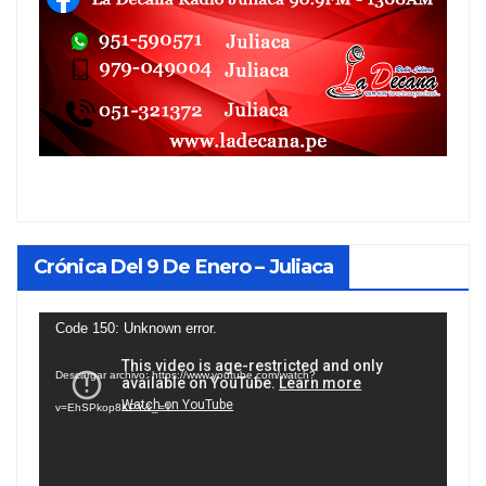
Crónica Del 9 De Enero – Juliaca
Reproductor
Code 150: Unknown error.
de
Descargar archivo: https://www.youtube.com/watch?
vídeo
v=EhSPkop8KPY&_=1