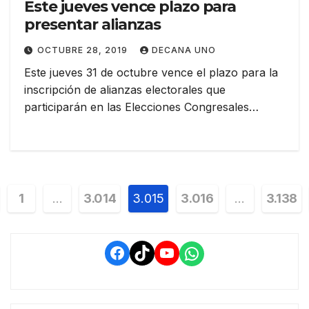
Este jueves vence plazo para
presentar alianzas
OCTUBRE 28, 2019
DECANA UNO
Este jueves 31 de octubre vence el plazo para la
inscripción de alianzas electorales que
participarán en las Elecciones Congresales…
vegación
1
…
3.014
3.015
3.016
…
3.138
tradas
Facebook
TikTok
YouTube
WhatsApp