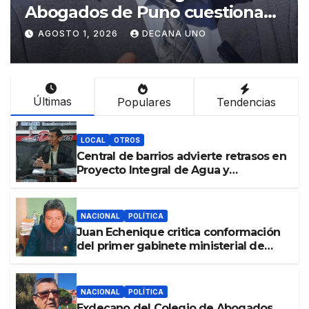
imparcialidad del Tribunal
Constitucional tras liberación
AGOSTO 1, 2026
DECANA UNO
de Ollanta Humala
Últimas
Populares
Tendencias
LOCAL
OTROS
Central de barrios advierte retrasos en
Proyecto Integral de Agua y
Alcantarillado para Juliaca
NACIONAL
POLÍTICA
Juan Echenique critica conformación
del primer gabinete ministerial de
Keiko Fujimori
NACIONAL
POLÍTICA
Exdecano del Colegio de Abogados