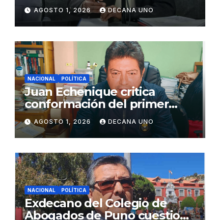
de Agua y Alcantarillado para
AGOSTO 1, 2026
DECANA UNO
Juliaca
NACIONAL
POLÍTICA
Juan Echenique critica
conformación del primer
gabinete ministerial de Keiko
AGOSTO 1, 2026
DECANA UNO
Fujimori
NACIONAL
POLÍTICA
Exdecano del Colegio de
Abogados de Puno cuestiona