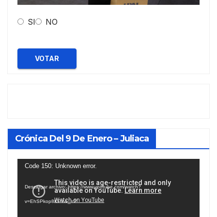
SI
NO
VOTAR
Crónica Del 9 De Enero – Juliaca
Reproductor
Code 150: Unknown error.
de
Descargar archivo: https://www.youtube.com/watch?
vídeo
v=EhSPkop8KPY&_=2