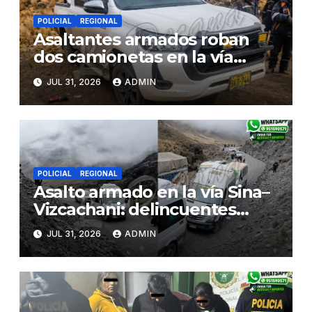
POLICIAL
REGIONAL
Asaltantes armados roban
dos camionetas en la vía
Sina–Juliaca y escaparían
JUL 31, 2026
ADMIN
hacia Bolivia tras
enfrentamiento con ronderos
POLICIAL
REGIONAL
Asalto armado en la vía Sina–
Vizcachani: delincuentes
roban pertenencias y se
JUL 31, 2026
ADMIN
llevan dos camionetas rumbo
a Juliaca