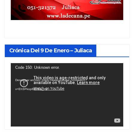
Crónica Del 9 De Enero – Juliaca
Reproductor
Code 150: Unknown error.
de
Descargar archivo: https://www.youtube.com/watch?
vídeo
v=EhSPkop8KPY&_=1