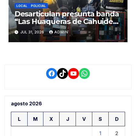
LOCAL
POLICIAL
Desarticulan presunta banda
“Las Huaqueras de Cahuide”
y decomisan 96 celulares en
JUL 31, 2026
ADMIN
operativo policial en Juliaca
Facebook
TikTok
YouTube
WhatsApp
agosto 2026
L
M
X
J
V
S
D
1
2