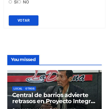
SI
NO
VOTAR
You missed
LOCAL
OTROS
Central de barrios advierte
retrasos en Proyecto Integral
de Agua y Alcantarillado para