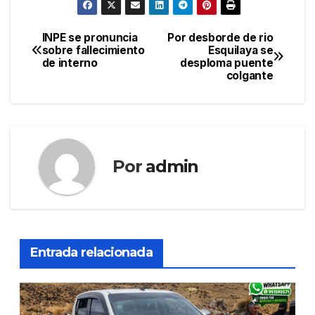
INPE se pronuncia
Por desborde de rio
Navegación
sobre fallecimiento
Esquilaya se
de interno
desploma puente
de
colgante
entradas
Por
admin
Entrada relacionada