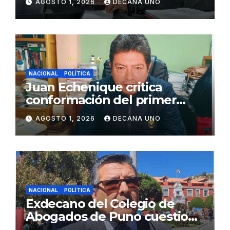
AGOSTO 1, 2026
DECANA UNO
Juliaca
NACIONAL
POLÍTICA
Juan Echenique critica
conformación del primer
gabinete ministerial de Keiko
AGOSTO 1, 2026
DECANA UNO
Fujimori
NACIONAL
POLÍTICA
Exdecano del Colegio de
Abogados de Puno cuestiona
propuestas sobre seguridad