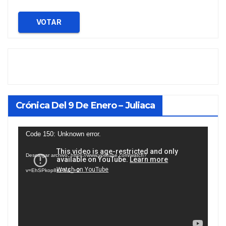
VOTAR
Crónica Del 9 De Enero – Juliaca
Reproductor
Code 150: Unknown error.
de
Descargar archivo: https://www.youtube.com/watch?
vídeo
v=EhSPkop8KPY&_=2