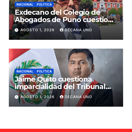
NACIONAL
POLÍTICA
Exdecano del Colegio de
Abogados de Puno cuestiona
propuestas sobre seguridad
AGOSTO 1, 2026
DECANA UNO
ciudadana
NACIONAL
POLÍTICA
Jaime Quito cuestiona
imparcialidad del Tribunal
Constitucional tras liberación
AGOSTO 1, 2026
DECANA UNO
de Ollanta Humala