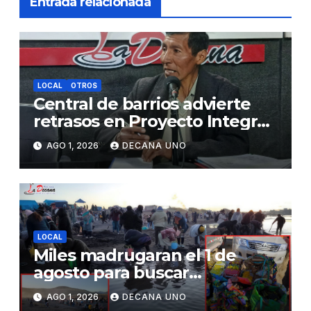
Entrada relacionada
LOCAL
OTROS
Central de barrios advierte
retrasos en Proyecto Integral
de Agua y Alcantarillado para
AGO 1, 2026
DECANA UNO
Juliaca
LOCAL
Miles madrugaran el 1 de
agosto para buscar
piedrecillas en los ríos y
AGO 1, 2026
DECANA UNO
realizar la challa por la