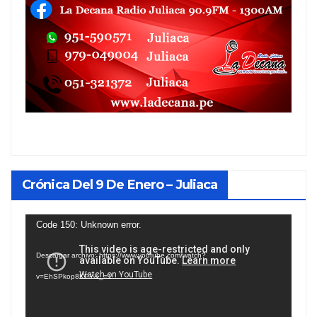
Crónica Del 9 De Enero – Juliaca
Reproductor
Code 150: Unknown error.
de
Descargar archivo: https://www.youtube.com/watch?
vídeo
v=EhSPkop8KPY&_=1