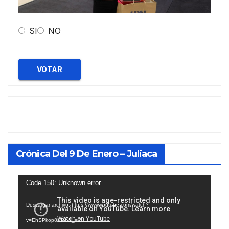
SI
NO
VOTAR
Crónica Del 9 De Enero – Juliaca
Reproductor
Code 150: Unknown error.
de
Descargar archivo: https://www.youtube.com/watch?
vídeo
v=EhSPkop8KPY&_=2