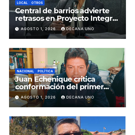
LOCAL
OTROS
Central de barrios advierte
retrasos en Proyecto Integral
de Agua y Alcantarillado para
AGOSTO 1, 2026
DECANA UNO
Juliaca
NACIONAL
POLÍTICA
Juan Echenique critica
conformación del primer
gabinete ministerial de Keiko
AGOSTO 1, 2026
DECANA UNO
Fujimori