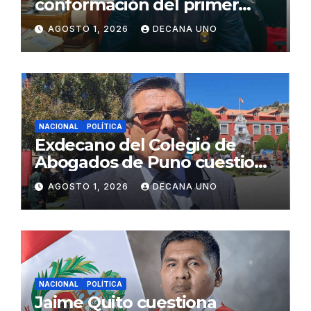
conformación del primer
gabinete ministerial de Keiko
AGOSTO 1, 2026
DECANA UNO
Fujimori
NACIONAL
POLÍTICA
Exdecano del Colegio de
Abogados de Puno cuestiona
propuestas sobre seguridad
AGOSTO 1, 2026
DECANA UNO
ciudadana
NACIONAL
POLÍTICA
Jaime Quito cuestiona