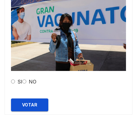
SI
NO
VOTAR