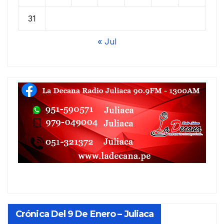
31
« Jul
Crónica Del 9 De Enero – Juliaca