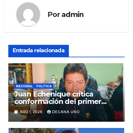
Por
admin
Entrada relacionada
NACIONAL
POLÍTICA
Juan Echenique critica
conformación del primer
gabinete ministerial de Keiko
AGO 1, 2026
DECANA UNO
Fujimori