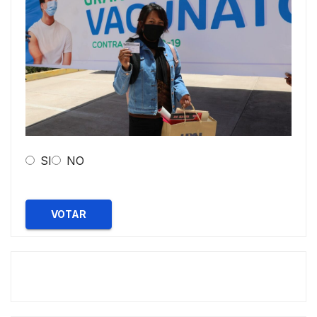
SI
NO
VOTAR