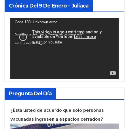
Crónica Del 9 De Enero – Juliaca
Reproductor
Code 150: Unknown error.
de
Descargar archivo: https://www.youtube.com/watch?
vídeo
v=EhSPkop8KPY&_=2
Pregunta Del Día
¿Esta usted de acuerdo que solo personas
vacunadas ingresen a espacios cerrados?