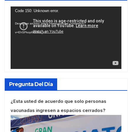
Reproductor
Code 150: Unknown error.
de
Descargar archivo: https://www.youtube.com/watch?
vídeo
v=EhSPkop8KPY&_=1
Pregunta Del Día
¿Esta usted de acuerdo que solo personas
vacunadas ingresen a espacios cerrados?