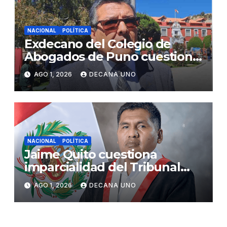
NACIONAL
POLÍTICA
Exdecano del Colegio de
Abogados de Puno cuestiona
propuestas sobre seguridad
AGO 1, 2026
DECANA UNO
ciudadana
NACIONAL
POLÍTICA
Jaime Quito cuestiona
imparcialidad del Tribunal
Constitucional tras liberación
AGO 1, 2026
DECANA UNO
de Ollanta Humala