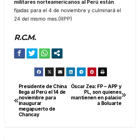
militares norteamericanos al Perú están
fijadas para el 4 de noviembre y culminará el
24 del mismo mes.(RPP)
R.C.M.
Presidente de China
Óscar Zea: FP – APP y
Navegación
llega al Perú el 14 de
PL, son quienes
noviembre para
mantienen en palacio
de
inaugurar
a Boluarte
megapuerto de
entradas
Chancay