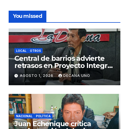
You missed
LOCAL
OTROS
Central de barrios advierte
retrasos en Proyecto Integral
de Agua y Alcantarillado para
AGOSTO 1, 2026
DECANA UNO
Juliaca
NACIONAL
POLÍTICA
Juan Echenique critica