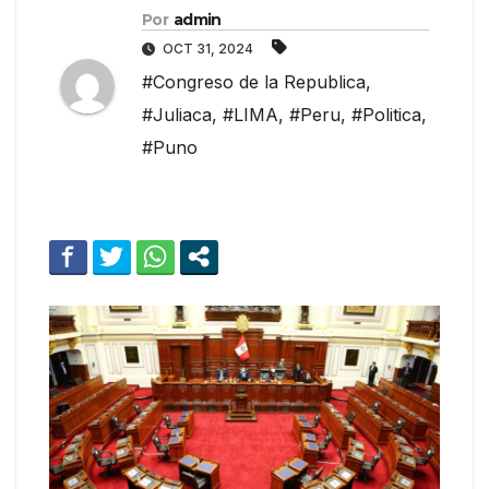
Por
admin
OCT 31, 2024
#Congreso de la Republica
,
#Juliaca
,
#LIMA
,
#Peru
,
#Politica
,
#Puno