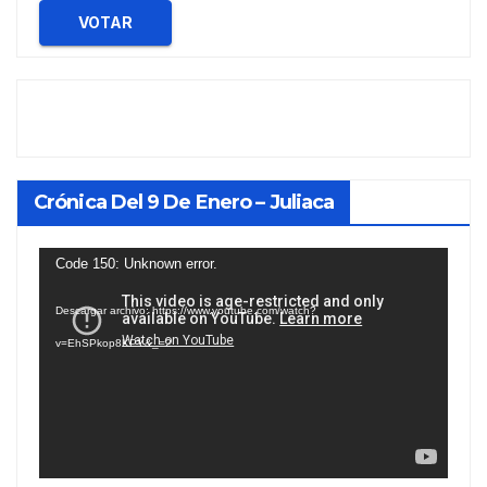
VOTAR
Crónica Del 9 De Enero – Juliaca
Reproductor
Code 150: Unknown error.
de
Descargar archivo: https://www.youtube.com/watch?
vídeo
v=EhSPkop8KPY&_=2