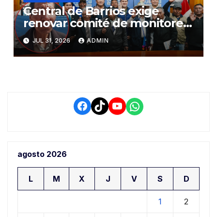
Central de Barrios exige
renovar comité de monitoreo
del PIAA por presuntos
JUL 31, 2026
ADMIN
conflictos de interés y
retrasos
Facebook
TikTok
YouTube
WhatsApp
agosto 2026
L
M
X
J
V
S
D
1
2