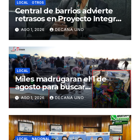
LOCAL
OTROS
Central de barrios advierte
retrasos en Proyecto Integral
de Agua y Alcantarillado para
AGO 1, 2026
DECANA UNO
Juliaca
LOCAL
Miles madrugaran el 1 de
agosto para buscar
piedrecillas en los ríos y
AGO 1, 2026
DECANA UNO
realizar la challa por la
riqueza y la prosperidad
LOCAL
NACIONAL