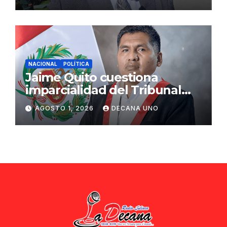
ciudadana
NACIONAL
POLÍTICA
Jaime Quito cuestiona
imparcialidad del Tribunal
Constitucional tras liberación
AGOSTO 1, 2026
DECANA UNO
de Ollanta Humala