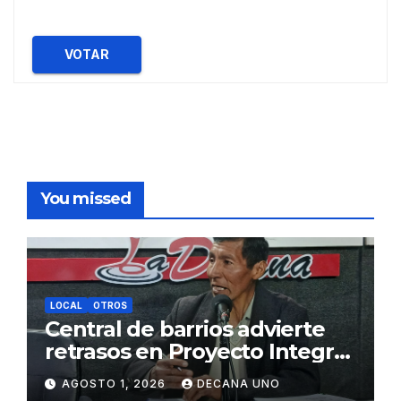
VOTAR
You missed
LOCAL
OTROS
Central de barrios advierte
retrasos en Proyecto Integral
de Agua y Alcantarillado para
AGOSTO 1, 2026
DECANA UNO
Juliaca