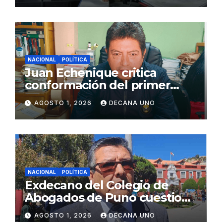
NACIONAL
POLÍTICA
Juan Echenique critica
conformación del primer
gabinete ministerial de Keiko
AGOSTO 1, 2026
DECANA UNO
Fujimori
NACIONAL
POLÍTICA
Exdecano del Colegio de
Abogados de Puno cuestiona
propuestas sobre seguridad
AGOSTO 1, 2026
DECANA UNO