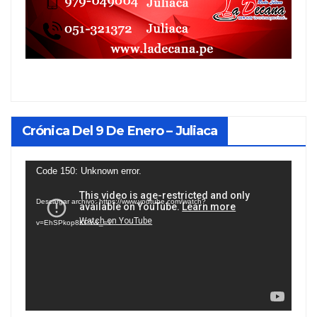
Crónica Del 9 De Enero – Juliaca
Reproductor
Code 150: Unknown error.
de
Descargar archivo: https://www.youtube.com/watch?
vídeo
v=EhSPkop8KPY&_=1