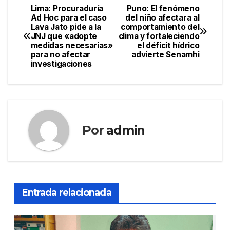
Lima: Procuraduría
Puno: El fenómeno
Navegación
Ad Hoc para el caso
del niño afectara al
Lava Jato pide a la
comportamiento del
de
JNJ que «adopte
clima y fortaleciendo
medidas necesarias»
el déficit hídrico
entradas
para no afectar
advierte Senamhi
investigaciones
Por
admin
Entrada relacionada