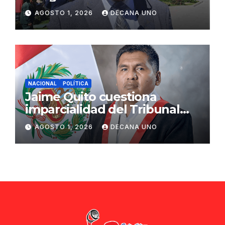
propuestas sobre seguridad
AGOSTO 1, 2026
DECANA UNO
ciudadana
NACIONAL
POLÍTICA
Jaime Quito cuestiona
imparcialidad del Tribunal
Constitucional tras liberación
AGOSTO 1, 2026
DECANA UNO
de Ollanta Humala