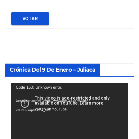
VOTAR
Crónica Del 9 De Enero – Juliaca
Reproductor
Code 150: Unknown error.
de
Descargar archivo: https://www.youtube.com/watch?
vídeo
v=EhSPkop8KPY&_=2