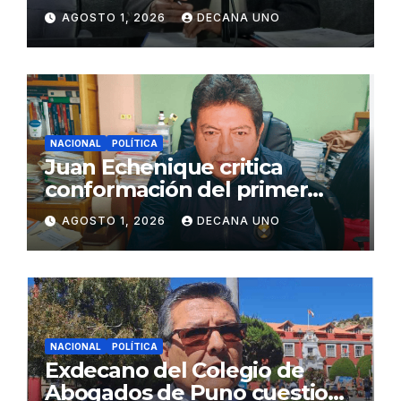
de Agua y Alcantarillado para
AGOSTO 1, 2026
DECANA UNO
Juliaca
NACIONAL
POLÍTICA
Juan Echenique critica
conformación del primer
gabinete ministerial de Keiko
AGOSTO 1, 2026
DECANA UNO
Fujimori
NACIONAL
POLÍTICA
Exdecano del Colegio de
Abogados de Puno cuestiona