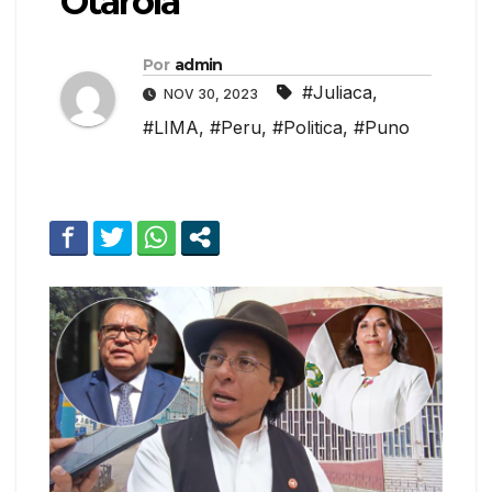
Otárola
Por
admin
#Juliaca
,
NOV 30, 2023
#LIMA
,
#Peru
,
#Politica
,
#Puno