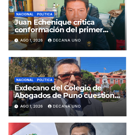
NACIONAL
POLÍTICA
Juan Echenique critica
conformación del primer
gabinete ministerial de Keiko
AGO 1, 2026
DECANA UNO
Fujimori
NACIONAL
POLÍTICA
Exdecano del Colegio de
Abogados de Puno cuestiona
propuestas sobre seguridad
AGO 1, 2026
DECANA UNO
ciudadana