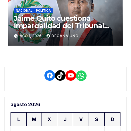
NACIONAL
POLÍTICA
Jaime Quito cuestiona
imparcialidad del Tribunal
Constitucional tras liberación
AGO 1, 2026
DECANA UNO
de Ollanta Humala
Facebook
TikTok
YouTube
WhatsApp
agosto 2026
L
M
X
J
V
S
D