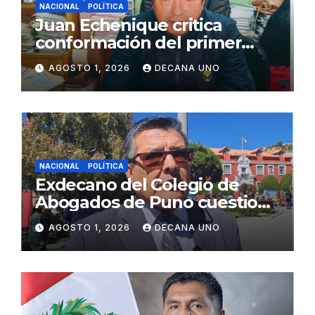
NACIONAL
POLÍTICA
Juan Echenique critica
conformación del primer
gabinete ministerial de Keiko
AGOSTO 1, 2026
DECANA UNO
Fujimori
NACIONAL
POLÍTICA
Exdecano del Colegio de
Abogados de Puno cuestiona
propuestas sobre seguridad
AGOSTO 1, 2026
DECANA UNO
ciudadana