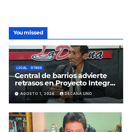
You missed
LOCAL
OTROS
Central de barrios advierte
retrasos en Proyecto Integral
de Agua y Alcantarillado para
AGOSTO 1, 2026
DECANA UNO
Juliaca