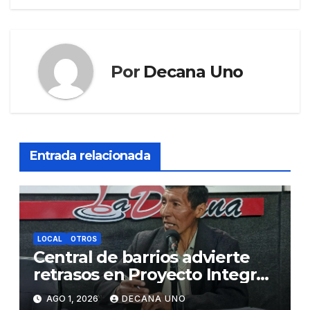
Por
Decana Uno
Entrada relacionada
LOCAL
OTROS
Central de barrios advierte
retrasos en Proyecto Integral
de Agua y Alcantarillado para
AGO 1, 2026
DECANA UNO
Juliaca