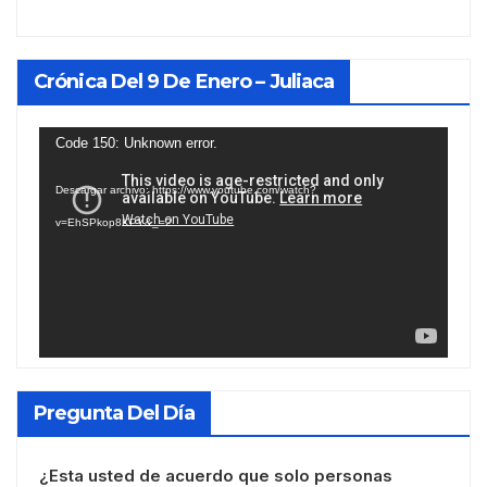
Crónica Del 9 De Enero – Juliaca
Reproductor
Code 150: Unknown error.
de
Descargar archivo: https://www.youtube.com/watch?
vídeo
v=EhSPkop8KPY&_=2
Pregunta Del Día
¿Esta usted de acuerdo que solo personas