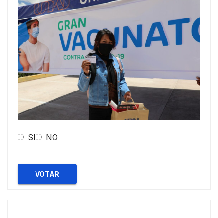
SI
NO
VOTAR