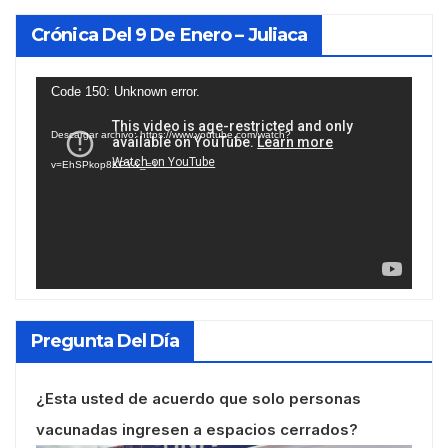
Crónica Del 9 De Enero – Juliaca
Reproductor
Code 150: Unknown error.
de
Descargar archivo: https://www.youtube.com/watch?
vídeo
v=EhSPkop8KPY&_=1
Pregunta Del Día
¿Esta usted de acuerdo que solo personas
vacunadas ingresen a espacios cerrados?