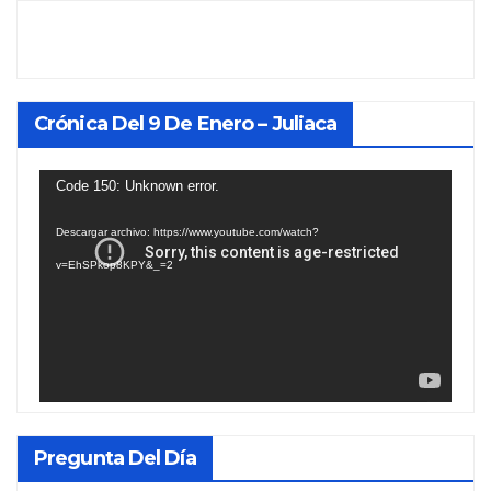
Crónica Del 9 De Enero – Juliaca
Reproductor
Code 150: Unknown error.
de
Descargar archivo: https://www.youtube.com/watch?
vídeo
v=EhSPkop8KPY&_=2
Pregunta Del Día