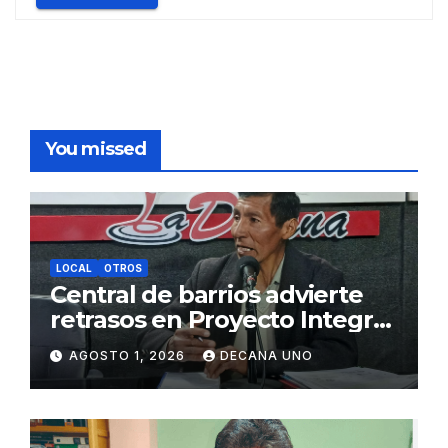
You missed
LOCAL
OTROS
Central de barrios advierte
retrasos en Proyecto Integral
de Agua y Alcantarillado para
AGOSTO 1, 2026
DECANA UNO
Juliaca