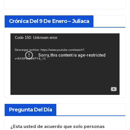
Crónica Del 9 De Enero – Juliaca
Reproductor
Code 150: Unknown error.
de
Descargar archivo: https://www.youtube.com/watch?
vídeo
v=EhSPkop8KPY&_=1
Pregunta Del Día
¿Esta usted de acuerdo que solo personas