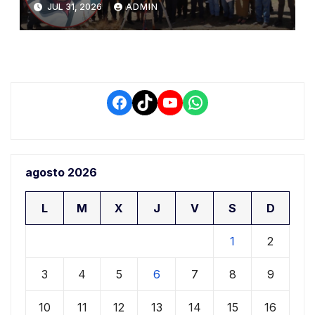
JUL 31, 2026
ADMIN
demora que pone en riesgo a
conductores
Facebook
TikTok
YouTube
WhatsApp
agosto 2026
L
M
X
J
V
S
D
1
2
3
4
5
6
7
8
9
10
11
12
13
14
15
16