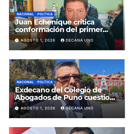
NACIONAL
POLÍTICA
Juan Echenique critica
conformación del primer
gabinete ministerial de Keiko
AGOSTO 1, 2026
DECANA UNO
Fujimori
NACIONAL
POLÍTICA
Exdecano del Colegio de
Abogados de Puno cuestiona
propuestas sobre seguridad
AGOSTO 1, 2026
DECANA UNO
ciudadana