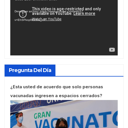
de
Descargar archivo: https://www.youtube.com/watch?
vídeo
v=EhSPkop8KPY&_=2
Pregunta Del Día
¿Esta usted de acuerdo que solo personas
vacunadas ingresen a espacios cerrados?