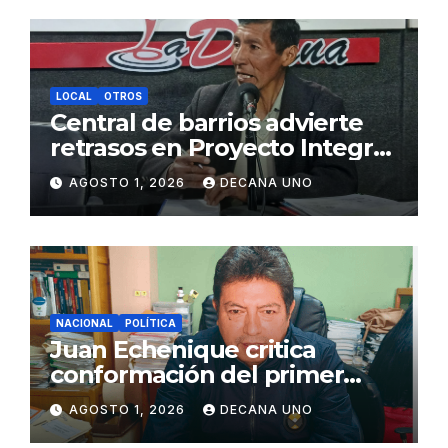
LOCAL
OTROS
Central de barrios advierte
retrasos en Proyecto Integral
de Agua y Alcantarillado para
AGOSTO 1, 2026
DECANA UNO
Juliaca
NACIONAL
POLÍTICA
Juan Echenique critica
conformación del primer
gabinete ministerial de Keiko
AGOSTO 1, 2026
DECANA UNO
Fujimori