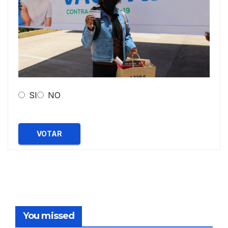
SI
NO
VOTAR
You missed