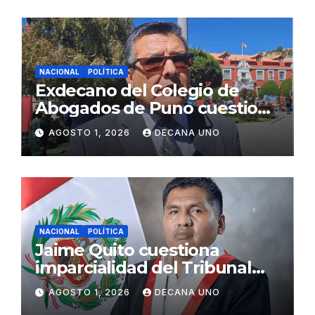
NACIONAL
POLÍTICA
Exdecano del Colegio de
Abogados de Puno cuestiona
propuestas sobre seguridad
AGOSTO 1, 2026
DECANA UNO
ciudadana
NACIONAL
POLÍTICA
Jaime Quito cuestiona
imparcialidad del Tribunal
Constitucional tras liberación
AGOSTO 1, 2026
DECANA UNO
de Ollanta Humala