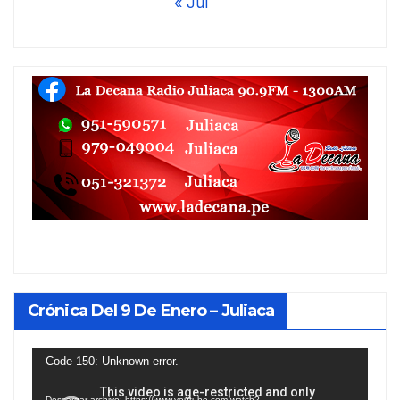
« Jul
Crónica Del 9 De Enero – Juliaca
Reproductor
Code 150: Unknown error.
de
Descargar archivo: https://www.youtube.com/watch?