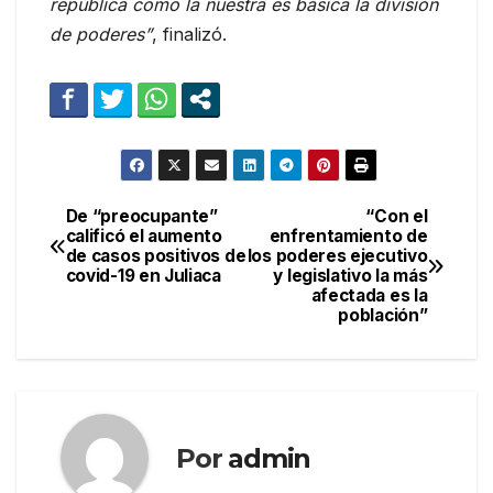
república como la nuestra es básica la división
de poderes”
, finalizó.
De “preocupante”
“Con el
Navegación
calificó el aumento
enfrentamiento de
de casos positivos de
los poderes ejecutivo
de
covid-19 en Juliaca
y legislativo la más
afectada es la
entradas
población”
Por
admin