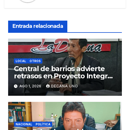
Entrada relacionada
LOCAL
OTROS
Central de barrios advierte
retrasos en Proyecto Integral
de Agua y Alcantarillado para
AGO 1, 2026
DECANA UNO
Juliaca
NACIONAL
POLÍTICA