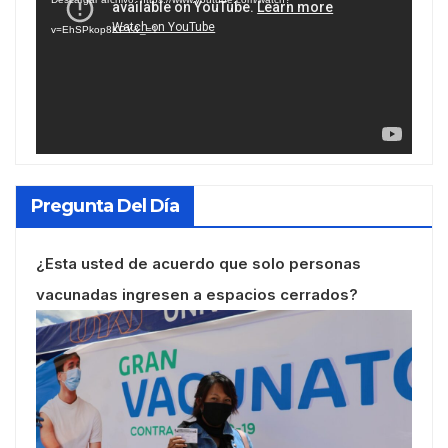
vídeo
v=EhSPkop8KPY&_=1
Pregunta Del Día
¿Esta usted de acuerdo que solo personas
vacunadas ingresen a espacios cerrados?