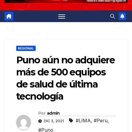
REGIONAL
Puno aún no adquiere
más de 500 equipos
de salud de última
tecnología
Por
admin
#LIMA
,
#Peru
,
DIC 3, 2021
#Puno