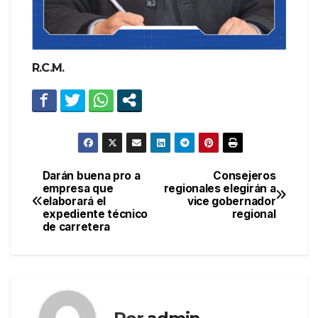
R.C.M.
Darán buena pro a
Consejeros
Navegación
empresa que
regionales elegirán a
elaborará el
vice gobernador
de
expediente técnico
regional
de carretera
entradas