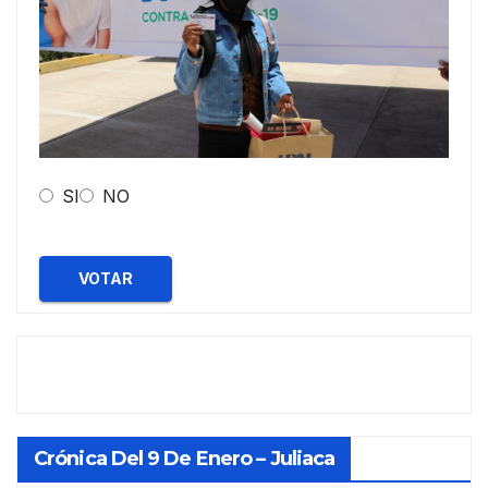
SI
NO
VOTAR
Crónica Del 9 De Enero – Juliaca