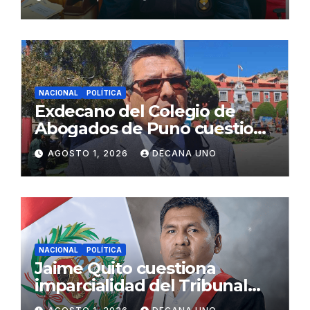
Fujimori
NACIONAL
POLÍTICA
Exdecano del Colegio de
Abogados de Puno cuestiona
propuestas sobre seguridad
AGOSTO 1, 2026
DECANA UNO
ciudadana
NACIONAL
POLÍTICA
Jaime Quito cuestiona
imparcialidad del Tribunal
Constitucional tras liberación