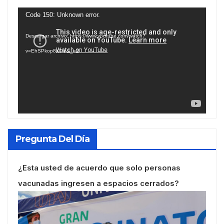
Reproductor
Code 150: Unknown error.
de
Descargar archivo: https://www.youtube.com/watch?
vídeo
v=EhSPkop8KPY&_=2
Pregunta Del Día
¿Esta usted de acuerdo que solo personas
vacunadas ingresen a espacios cerrados?