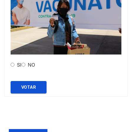
SI
NO
VOTAR