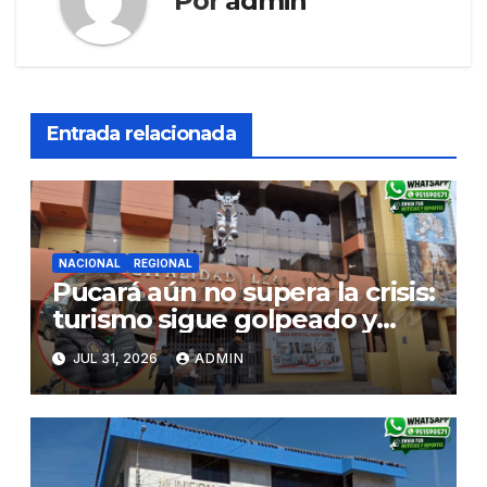
Por
admin
Entrada relacionada
NACIONAL
REGIONAL
Pucará aún no supera la crisis:
turismo sigue golpeado y
alcaldesa exige al nuevo
JUL 31, 2026
ADMIN
Gobierno fondos para obras
paralizadas