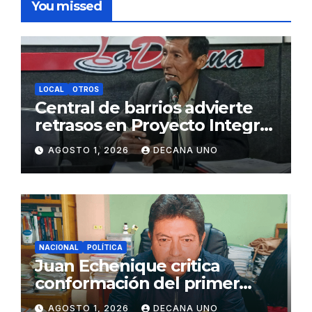
You missed
LOCAL
OTROS
Central de barrios advierte
retrasos en Proyecto Integral
de Agua y Alcantarillado para
AGOSTO 1, 2026
DECANA UNO
Juliaca
NACIONAL
POLÍTICA
Juan Echenique critica
conformación del primer
gabinete ministerial de Keiko
AGOSTO 1, 2026
DECANA UNO