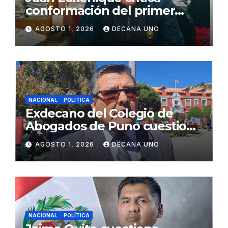
conformación del primer
gabinete ministerial de Keiko
AGOSTO 1, 2026
DECANA UNO
Fujimori
NACIONAL
POLÍTICA
Exdecano del Colegio de
Abogados de Puno cuestiona
propuestas sobre seguridad
AGOSTO 1, 2026
DECANA UNO
ciudadana
NACIONAL
POLÍTICA