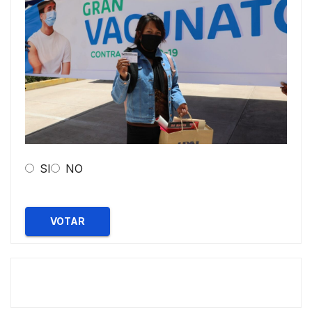
SI
NO
VOTAR