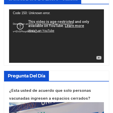
Reproductor
Code 150: Unknown error.
de
Descargar archivo: https://www.youtube.com/watch?
vídeo
v=EhSPkop8KPY&_=1
Pregunta Del Día
¿Esta usted de acuerdo que solo personas
vacunadas ingresen a espacios cerrados?