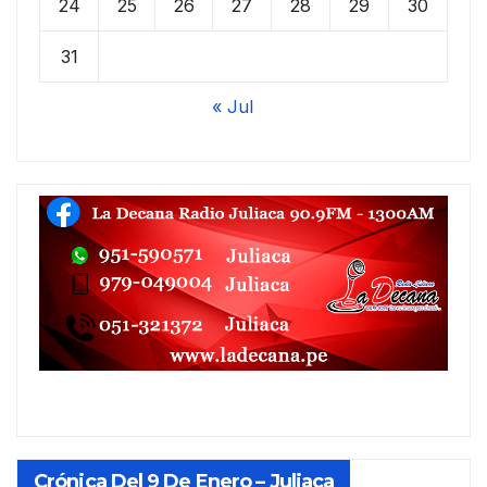
24
25
26
27
28
29
30
31
« Jul
Crónica Del 9 De Enero – Juliaca