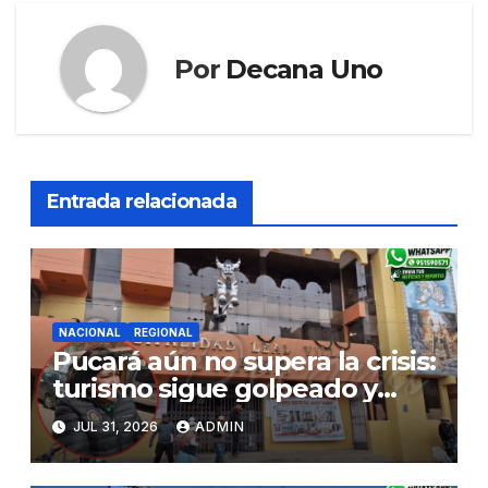
Por
Decana Uno
Entrada relacionada
NACIONAL
REGIONAL
Pucará aún no supera la crisis:
turismo sigue golpeado y
alcaldesa exige al nuevo
JUL 31, 2026
ADMIN
Gobierno fondos para obras
paralizadas