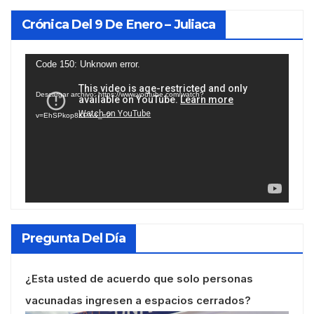
Crónica Del 9 De Enero – Juliaca
Reproductor
Code 150: Unknown error.
de
Descargar archivo: https://www.youtube.com/watch?
vídeo
v=EhSPkop8KPY&_=2
Pregunta Del Día
¿Esta usted de acuerdo que solo personas
vacunadas ingresen a espacios cerrados?