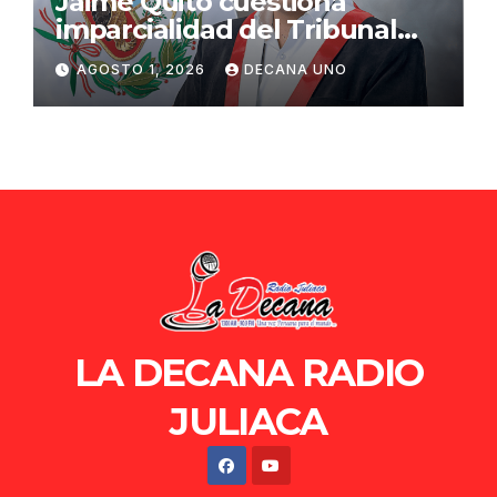
Jaime Quito cuestiona
imparcialidad del Tribunal
Constitucional tras liberación
AGOSTO 1, 2026
DECANA UNO
de Ollanta Humala
LA DECANA RADIO
JULIACA