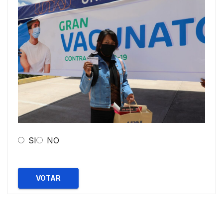
SI
NO
VOTAR