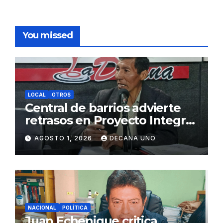
You missed
LOCAL
OTROS
Central de barrios advierte
retrasos en Proyecto Integral
de Agua y Alcantarillado para
AGOSTO 1, 2026
DECANA UNO
Juliaca
NACIONAL
POLÍTICA
Juan Echenique critica