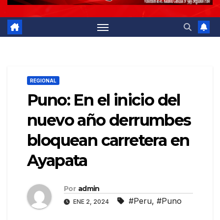
REGIONAL
Puno: En el inicio del
nuevo año derrumbes
bloquean carretera en
Ayapata
Por
admin
#Peru
,
#Puno
ENE 2, 2024