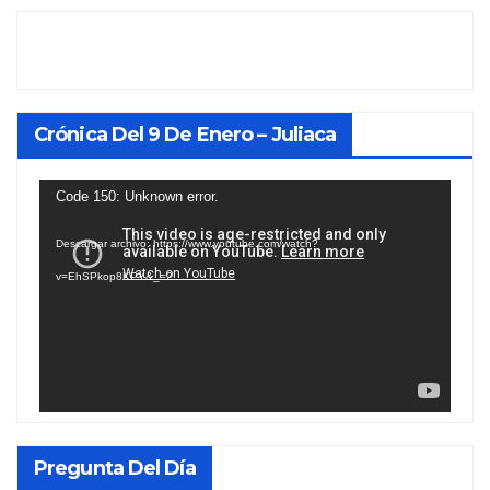
Crónica Del 9 De Enero – Juliaca
Reproductor
Code 150: Unknown error.
de
Descargar archivo: https://www.youtube.com/watch?
vídeo
v=EhSPkop8KPY&_=2
Pregunta Del Día