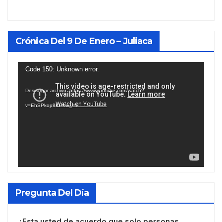
Crónica Del 9 De Enero – Juliaca
Reproductor
Code 150: Unknown error.
de
Descargar archivo: https://www.youtube.com/watch?
vídeo
v=EhSPkop8KPY&_=1
Pregunta Del Día
¿Esta usted de acuerdo que solo personas