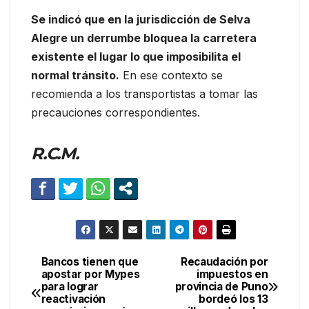
Se indicó que en la jurisdicción de Selva
Alegre un derrumbe bloquea la carretera
existente el lugar lo que imposibilita el
normal tránsito.
En ese contexto se
recomienda a los transportistas a tomar las
precauciones correspondientes.
R.C.M.
Bancos tienen que
Recaudación por
Navegación
apostar por Mypes
impuestos en
para lograr
provincia de Puno
de
reactivación
bordeó los 13