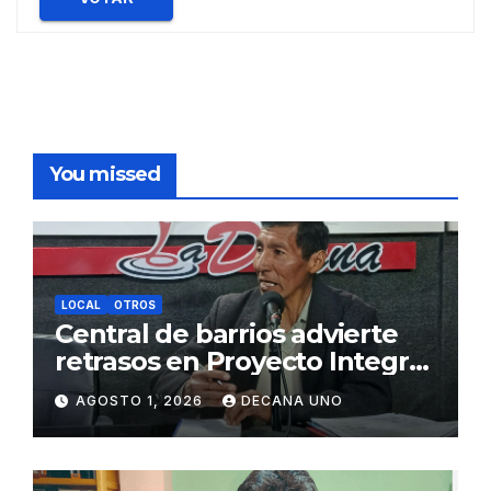
You missed
LOCAL
OTROS
Central de barrios advierte
retrasos en Proyecto Integral
de Agua y Alcantarillado para
AGOSTO 1, 2026
DECANA UNO
Juliaca