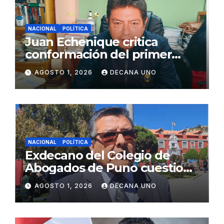
NACIONAL
POLÍTICA
Juan Echenique critica
conformación del primer
gabinete ministerial de Keiko
AGOSTO 1, 2026
DECANA UNO
Fujimori
NACIONAL
POLÍTICA
Exdecano del Colegio de
Abogados de Puno cuestiona
propuestas sobre seguridad
AGOSTO 1, 2026
DECANA UNO
ciudadana