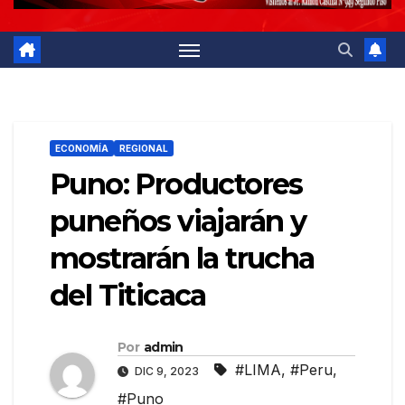
ECONOMÍA
REGIONAL
Puno: Productores
puneños viajarán y
mostrarán la trucha
del Titicaca
Por
admin
#LIMA
,
#Peru
,
DIC 9, 2023
#Puno