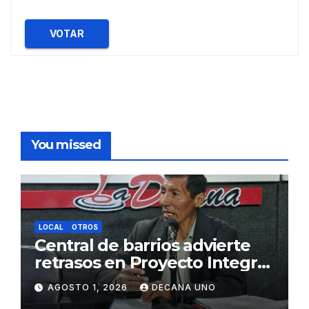
VOTAR
You missed
LOCAL
OTROS
Central de barrios advierte
retrasos en Proyecto Integral
de Agua y Alcantarillado para
AGOSTO 1, 2026
DECANA UNO
Juliaca