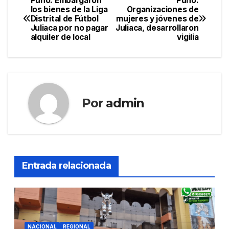
Puno: Embargaron
Puno:
Navegación
los bienes de la Liga
Organizaciones de
Distrital de Fútbol
mujeres y jóvenes de
de
Juliaca por no pagar
Juliaca, desarrollaron
alquiler de local
vigilia
entradas
Por
admin
Entrada relacionada
NACIONAL
REGIONAL