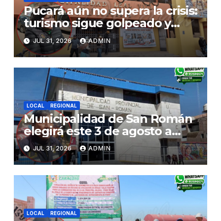
Pucará aún no supera la crisis:
turismo sigue golpeado y
alcaldesa exige al nuevo
JUL 31, 2026
ADMIN
Gobierno fondos para obras
paralizadas
LOCAL
REGIONAL
Municipalidad de San Román
elegirá este 3 de agosto a
representantes del Comité
JUL 31, 2026
ADMIN
de Seguridad y Salud en el
Trabajo
LOCAL
REGIONAL