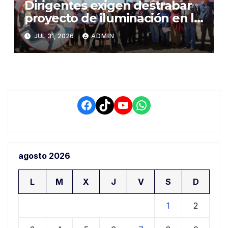
Dirigentes exigen destrabar
proyecto de iluminación en la
salida a Puno y alertan por
JUL 31, 2026
ADMIN
demora que pone en riesgo a
conductores
Facebook
TikTok
YouTube
WhatsApp
agosto 2026
L
M
X
J
V
S
D
1
2