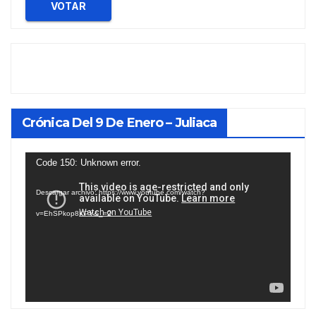
VOTAR
Crónica Del 9 De Enero – Juliaca
Reproductor
Code 150: Unknown error.
de
Descargar archivo: https://www.youtube.com/watch?
vídeo
v=EhSPkop8KPY&_=2