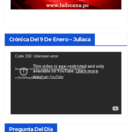
Crónica Del 9 De Enero – Juliaca
Reproductor
Code 150: Unknown error.
de
Descargar archivo: https://www.youtube.com/watch?
vídeo
v=EhSPkop8KPY&_=1
Pregunta Del Día