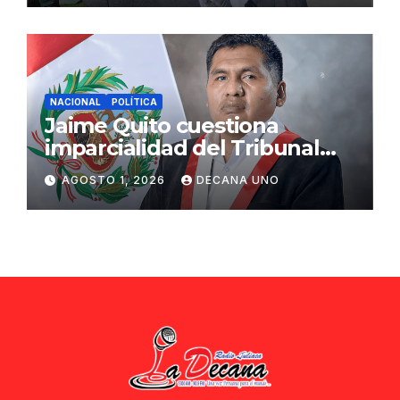
NACIONAL
POLÍTICA
Jaime Quito cuestiona
imparcialidad del Tribunal
Constitucional tras liberación
AGOSTO 1, 2026
DECANA UNO
de Ollanta Humala