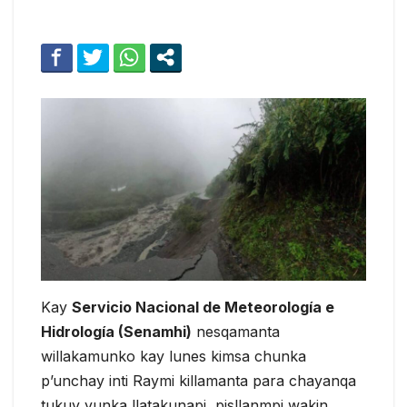
Kay
Servicio Nacional de Meteorología e
Hidrología (Senamhi)
nesqamanta
willakamunko kay lunes kimsa chunka
p’unchay inti Raymi killamanta para chayanqa
tukuy yunka llatakunapi, pisllanmpi wakin