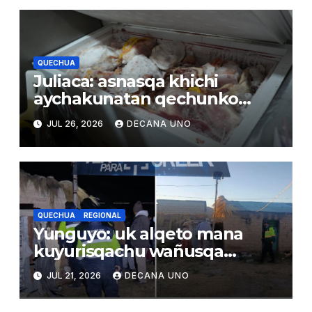
QUECHUA
Juliaca: asnasqa khichi
aychakunatan qechunko
qhatuna wasikunamanta
JUL 26, 2026
DECANA UNO
QUECHUA
REGIONAL
Yunguyo: uk alqeto mana
kuyurisqachu wañusqa
uywaqnimpaq larunmanta
JUL 21, 2026
DECANA UNO