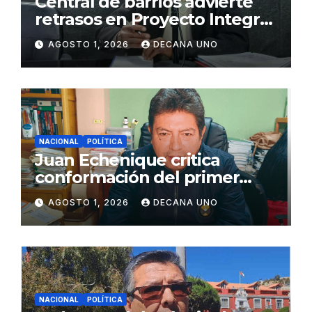
Central de barrios advierte
retrasos en Proyecto Integral
de Agua y Alcantarillado para
AGOSTO 1, 2026
DECANA UNO
Juliaca
NACIONAL
POLÍTICA
Juan Echenique critica
conformación del primer
gabinete ministerial de Keiko
AGOSTO 1, 2026
DECANA UNO
Fujimori
NACIONAL
POLÍTICA