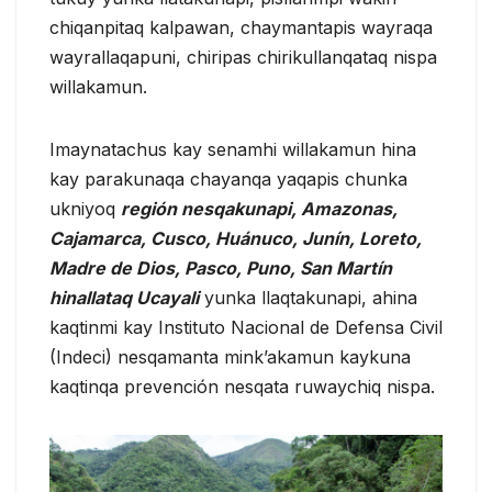
chiqanpitaq kalpawan, chaymantapis wayraqa
wayrallaqapuni, chiripas chirikullanqataq nispa
willakamun.
Imaynatachus kay senamhi willakamun hina
kay parakunaqa chayanqa yaqapis chunka
ukniyoq
región nesqakunapi, Amazonas,
Cajamarca, Cusco, Huánuco, Junín, Loreto,
Madre de Dios, Pasco, Puno, San Martín
hinallataq Ucayali
yunka llaqtakunapi, ahina
kaqtinmi kay Instituto Nacional de Defensa Civil
(Indeci) nesqamanta mink’akamun kaykuna
kaqtinqa prevención nesqata ruwaychiq nispa.