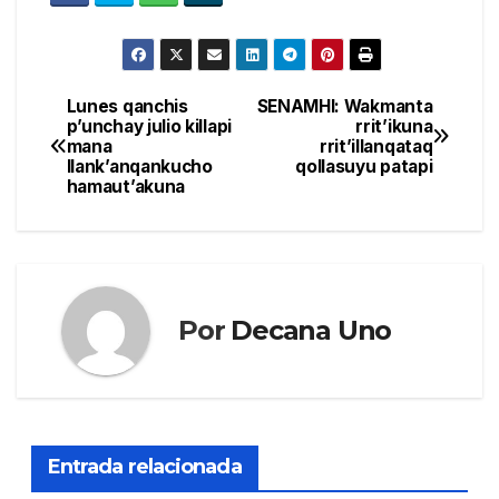
Lunes qanchis
SENAMHI: Wakmanta
Navegación
p’unchay julio killapi
rrit’ikuna
mana
rrit’illanqataq
de
llank’anqankucho
qollasuyu patapi
hamaut’akuna
entradas
Por
Decana Uno
Entrada relacionada