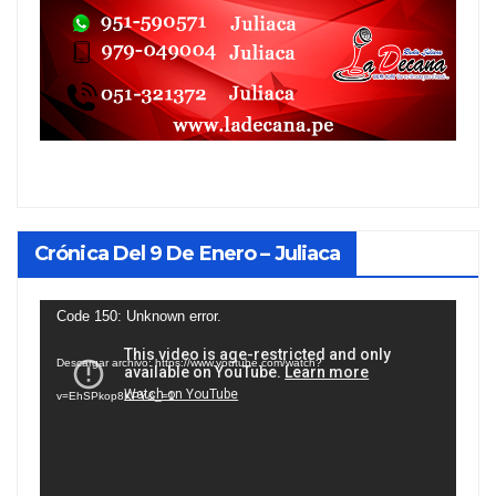
Crónica Del 9 De Enero – Juliaca
Reproductor
Code 150: Unknown error.
de
Descargar archivo: https://www.youtube.com/watch?
vídeo
v=EhSPkop8KPY&_=1