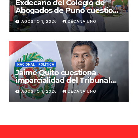
Exdecano del Colegio de
Abogados de Puno cuestiona
propuestas sobre seguridad
AGOSTO 1, 2026
DECANA UNO
ciudadana
NACIONAL
POLÍTICA
Jaime Quito cuestiona
imparcialidad del Tribunal
Constitucional tras liberación
AGOSTO 1, 2026
DECANA UNO
de Ollanta Humala