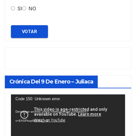
SI
NO
VOTAR
Crónica Del 9 De Enero – Juliaca
Reproductor
Code 150: Unknown error.
de
Descargar archivo: https://www.youtube.com/watch?
vídeo
v=EhSPkop8KPY&_=2