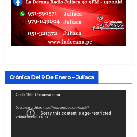
Crónica Del 9 De Enero – Juliaca
Reproductor
Code 150: Unknown error.
de
Descargar archivo: https://www.youtube.com/watch?
vídeo
v=EhSPkop8KPY&_=1