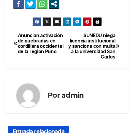
Anuncian activación
SUNEDU niega
Navegación
de quebradas en
licencia institucional
cordillera occidental
y sanciona con multa
de
de la región Puno
a la universidad San
Carlos
entradas
Por
admin
Entrada relacionada