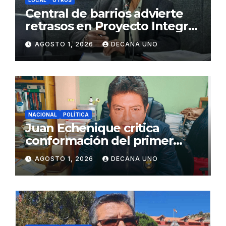
LOCAL
OTROS
Central de barrios advierte
retrasos en Proyecto Integral
de Agua y Alcantarillado para
AGOSTO 1, 2026
DECANA UNO
Juliaca
NACIONAL
POLÍTICA
Juan Echenique critica
conformación del primer
gabinete ministerial de Keiko
AGOSTO 1, 2026
DECANA UNO
Fujimori