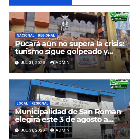
NACIONAL
REGIONAL
Pucará aún no supera la crisis:
turismo sigue golpeado y
alcaldesa exige al nuevo
JUL 31, 2026
ADMIN
Gobierno fondos para obras
paralizadas
LOCAL
REGIONAL
Municipalidad de San Román
elegirá este 3 de agosto a
representantes del Comité
JUL 31, 2026
ADMIN
de Seguridad y Salud en el