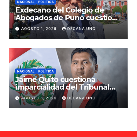
NACIONAL
POLÍTICA
Exdecano del Colegio de
Abogados de Puno cuestiona
propuestas sobre seguridad
AGOSTO 1, 2026
DECANA UNO
ciudadana
NACIONAL
POLÍTICA
Jaime Quito cuestiona
imparcialidad del Tribunal
Constitucional tras liberación
AGOSTO 1, 2026
DECANA UNO
de Ollanta Humala