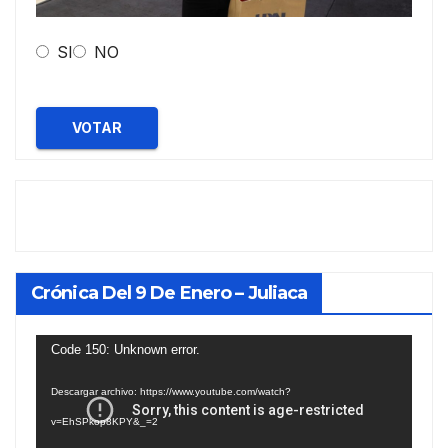
SI
NO
VOTAR
Crónica Del 9 De Enero – Juliaca
Reproductor
Code 150: Unknown error.
de
Descargar archivo: https://www.youtube.com/watch?
vídeo
v=EhSPkop8KPY&_=2